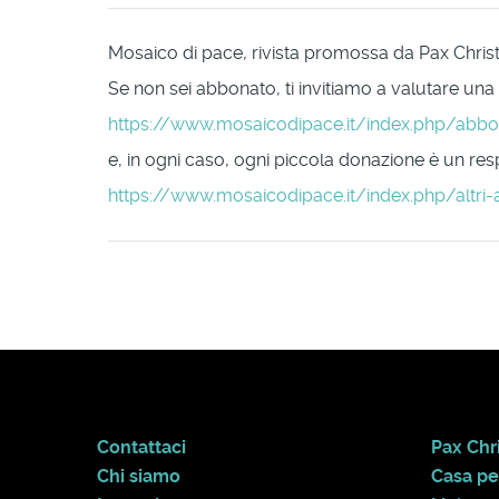
Mosaico di pace, rivista promossa da Pax Christi 
Se non sei abbonato, ti invitiamo a valutare una
https://www.mosaicodipace.it/index.php/abb
e, in ogni caso, ogni piccola donazione è un respi
https://www.mosaicodipace.it/index.php/altri-
Contattaci
Pax Chri
Chi siamo
Casa pe