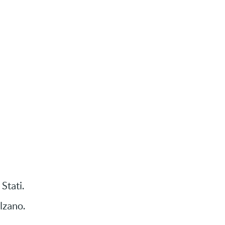
, frontiere.
 Stati.
alzano.