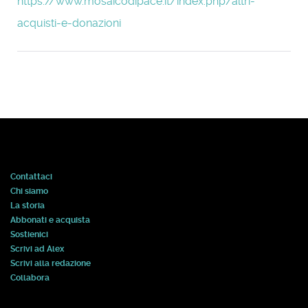
https://www.mosaicodipace.it/index.php/altri-
acquisti-e-donazioni
Contattaci
Chi siamo
La storia
Abbonati e acquista
Sostienici
Scrivi ad Alex
Scrivi alla redazione
Collabora