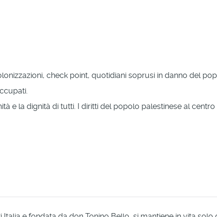
colonizzazioni, check point, quotidiani soprusi in danno del pop
occupati.
tà e la dignità di tutti. I diritti del popolo palestinese al cen
Italia e fondata da don Tonino Bello, si mantiene in vita solo