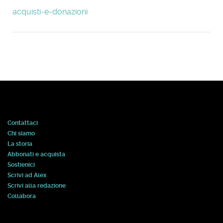
acquisti-e-donazioni
Contattaci
Chi siamo
La storia
Abbonati e acquista
Sostienici
Scrivi ad Alex
Scrivi alla redazione
Collabora