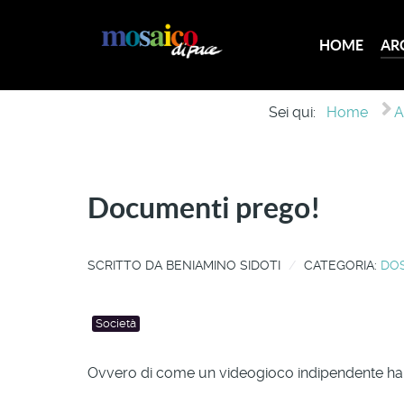
HOME
AR
Sei qui:
Home
A
Documenti prego!
SCRITTO DA
BENIAMINO SIDOTI
CATEGORIA:
DOS
Società
Ovvero di come un videogioco indipendente ha m