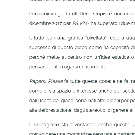
Però coinvolge, fa riflettere, stupisce: non ci 
dicembre 2017 per
PS Vita
); ha superato i due
Il tutto con una grafica “pixellata”, cioè a q
successo di questo gioco come “la capacità di po
perché mette al centro non un’idea estetica o d
pensare e interrogarsi criticamente.
Papers, Please
fa tutte queste cose; e ne fa, n
come ci sia spazio e interesse anche per scel
dall'uscita del gioco: sono nati altri giochi per 
alla deforestazione, dagli stereotipi di genere ai
Il videogioco sta diventando anche questo: 
coinvolgere una moltitudine separata e parteci