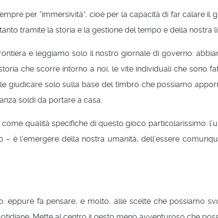
empre per “immersività”, cioè per la capacità di far calare il
tanto tramite la storia e la gestione del tempo e della nostra li
rontiera e leggiamo solo il nostro giornale di governo: abbiam
ria che scorre intorno a noi, le vite individuali che sono fatt
erle giudicare solo sulla base del timbro che possiamo appo
nza soldi da portare a casa.
 come qualità specifiche di questo gioco particolarissimo: l’ul
o – è l’emergere della nostra umanità, dell’essere comunqu
co: eppure fa pensare, e molto, alle scelte che possiamo svo
otidiane. Mette al centro il gesto meno avventuroso che pos