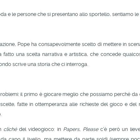
oda e le persone che si presentano allo sportello, sentiamo l
zione, Pope ha consapevolmente scelto di mettere in scena 
a fatto una scelta narrativa e artistica, che concede qualco
ndo scrive una storia che ci interroga.
i problemi: il primo è giocare meglio che possiamo perché d
 scelte, fatte in ottemperanza alle richieste del gioco e de
.
un
cliché
del videogioco: in
Papers, Please
c’è però un lieve
 capo il livello, ma mettere da parte soldi (sempre pochi