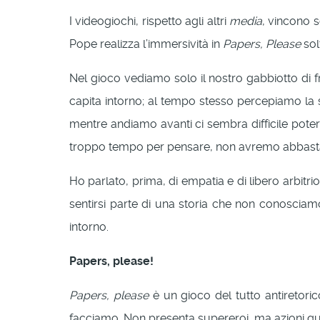
I videogiochi, rispetto agli altri
media
, vincono s
Pope realizza l’immersività in
Papers, Please
sol
Nel gioco vediamo solo il nostro gabbiotto di f
capita intorno; al tempo stesso percepiamo la sto
mentre andiamo avanti ci sembra difficile pot
troppo tempo per pensare, non avremo abbasta
Ho parlato, prima, di empatia e di libero arbitrio
sentirsi parte di una storia che non conosciam
intorno.
Papers, please!
Papers, please
è un gioco del tutto antiretori
facciamo. Non presenta supereroi, ma azioni qu