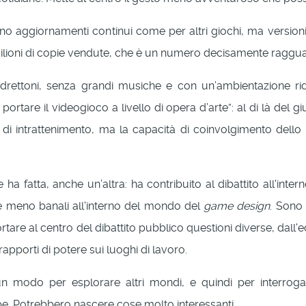
sono aggiornamenti continui come per altri giochi, ma versioni 
 milioni di copie vendute, che è un numero decisamente raggu
uadrettoni, senza grandi musiche e con un’ambientazione rido
rtare il videogioco a livello di opera d’arte”: al di là del g
i intrattenimento, ma la capacità di coinvolgimento dello s
e ha fatta, anche un’altra: ha contribuito al dibattito all'int
te meno banali all'interno del mondo del
game design
. Sono 
portare al centro del dibattito pubblico questioni diverse, dall
 rapporti di potere sui luoghi di lavoro.
un modo per esplorare altri mondi, e quindi per interroga
pe. Potrebbero nascere cose molto interessanti.