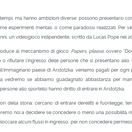
empi, ma hanno ambizioni diverse: possono presentarsi come 
Come esperimenti mentali, o come paradossi realizzati. Per
i anni, un videogioco indipendente, scritto da Lucas Pope nel 2
introduce al meccanismo di gioco:
Papers, please
, ovvero “Do
 o rifiutare l’ingresso delle persone che si presentano al
ell'immaginario paese di Arstotzka: veniamo pagati per ogn
rnata vedremo se abbiamo guadagnato abbastanza per man
rsone allo sportello hanno diritto di entrare in Arstotzka.
ri della storia: cercano di entrare derelitti e fuorilegge, ter
saremo noi a decidere se concedere o meno una possibilità 
loccare alcuni flussi in ingresso, per non concedere permessi