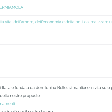
. FERMIAMOLA
 vita, dell’amore, dell’economia e della politica: realizzare 
a
Italia e fondata da don Tonino Bello, si mantiene in vita solo
 delle nostre proposte:
onamenti
ro in più per il nostro lavoro: