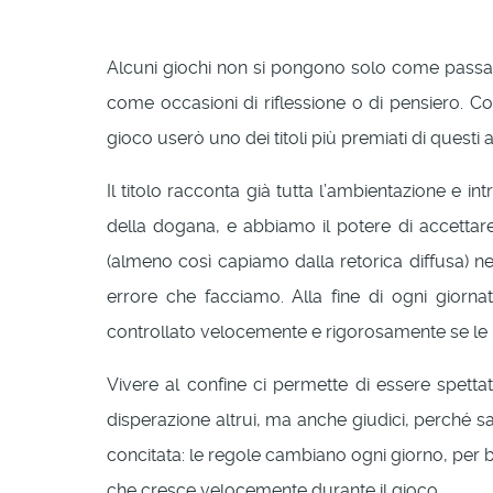
Alcuni giochi non si pongono solo come passat
come occasioni di riflessione o di pensiero. 
gioco userò uno dei titoli più premiati di quest
Il titolo racconta già tutta l’ambientazione e 
della dogana, e abbiamo il potere di accettare
(almeno così capiamo dalla retorica diffusa) n
errore che facciamo. Alla fine di ogni gio
controllato velocemente e rigorosamente se le pe
Vivere al confine ci permette di essere spettato
disperazione altrui, ma anche giudici, perché 
concitata: le regole cambiano ogni giorno, per b
che cresce velocemente durante il gioco.