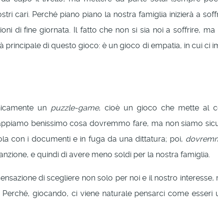
ostri cari. Perché piano piano la nostra famiglia inizierà a so
 di fine giornata. Il fatto che non si sia noi a soffrire, 
à principale di questo gioco: è un gioco di empatia, in cui c
cnicamente un
puzzle-game
, cioè un gioco che mette al c
sappiamo benissimo cosa dovremmo fare, ma non siamo sicuri 
ola con i documenti e in fuga da una dittatura; poi,
dovre
zione, e quindi di avere meno soldi per la nostra famiglia.
a sensazione di scegliere non solo per noi e il nostro interes
Perché, giocando, ci viene naturale pensarci come esseri 