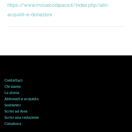
https://www.mosaicodipace.it/index.php/altri-
acquisti-e-donazioni
Contattaci
Chi siamo
La storia
Abbonati e acquista
Sostienici
Scrivi ad Alex
Scrivi alla redazione
Collabora