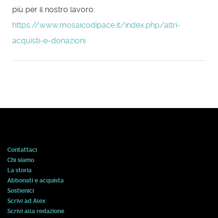
più per il nostro lavoro:
https://www.mosaicodipace.it/index.php/altri-
acquisti-e-donazioni
Contattaci
Chi siamo
La storia
Abbonati e acquista
Sostienici
Scrivi ad Alex
Scrivi alla redazione