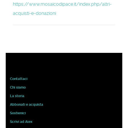
https://www.mosaicodipace.it/index.php/altri-
acquisti-e-donazioni
Contattaci
Chi siamo
La storia
Abbonati e acquista
Sostienici
Scrivi ad Alex