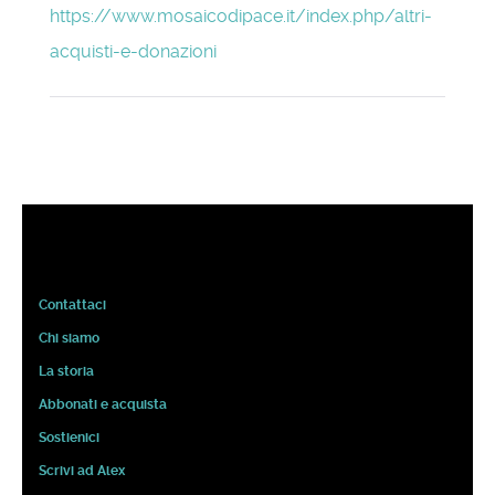
https://www.mosaicodipace.it/index.php/altri-
acquisti-e-donazioni
Contattaci
Chi siamo
La storia
Abbonati e acquista
Sostienici
Scrivi ad Alex