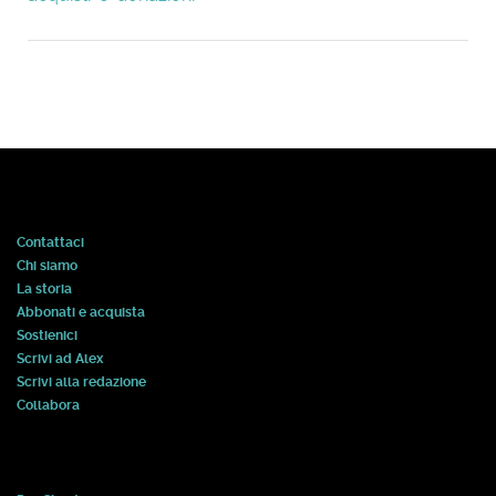
Contattaci
Chi siamo
La storia
Abbonati e acquista
Sostienici
Scrivi ad Alex
Scrivi alla redazione
Collabora