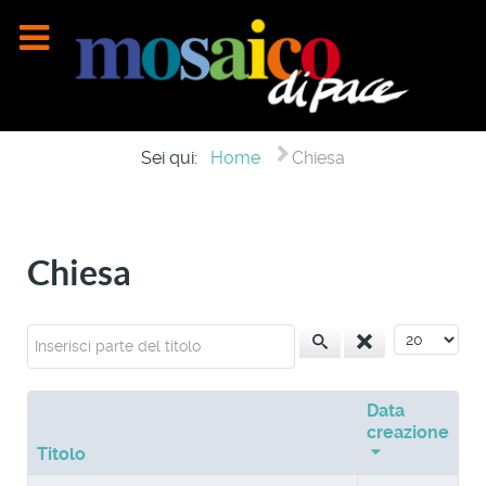
Sei qui:
Home
Chiesa
Chiesa
Inserisci parte del titolo
Visualizza n
Data
creazione
Titolo