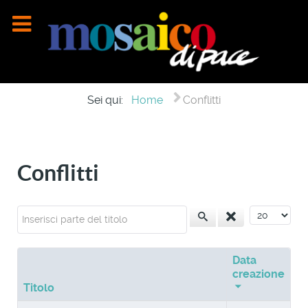
Sei qui:
Home
Conflitti
Conflitti
Inserisci parte del titolo
Visualizza n
Data
creazione
Titolo