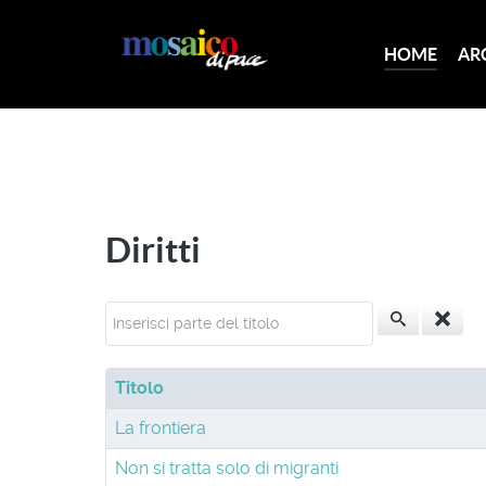
HOME
AR
Diritti
Inserisci parte del titolo
Titolo
La frontiera
Non si tratta solo di migranti