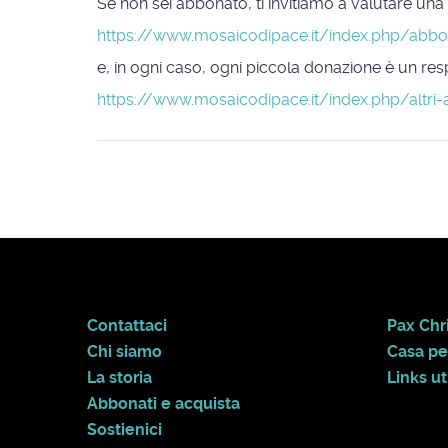
Se non sei abbonato, ti invitiamo a valutare una
https://www.mosaicodipace.it/index.php/abb
e, in ogni caso, ogni piccola donazione è un respi
https://www.mosaicodipace.it/index.php/altri-
Contattaci
Pax Chri
Chi siamo
Casa pe
La storia
Links uti
Abbonati e acquista
Sostienici