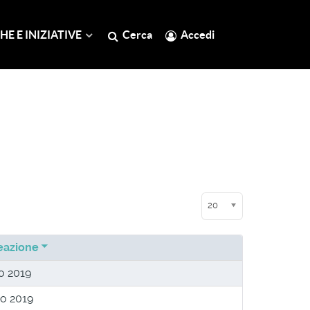
HE E INIZIATIVE
Cerca
Accedi
Visualizza n.
20
eazione
io 2019
io 2019