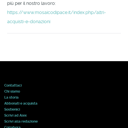
più per il nostro lavoro:
https://www.mosaicodipace.it/index.php/altri-
acquisti-e-donazioni
Contattaci
Chi siamo
La storia
Abbonati e acquista
Sostienici
Scrivi ad Alex
Scrivi alla redazione
Collabora