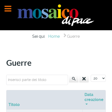
Sei qui:
Home
Guerre
Guerre
Inserisci parte del titolo
Visualizza n
Data
creazione
Titolo