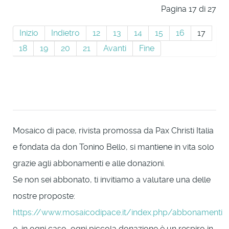
Pagina 17 di 27
Inizio
Indietro
12
13
14
15
16
17
18
19
20
21
Avanti
Fine
Mosaico di pace, rivista promossa da Pax Christi Italia
e fondata da don Tonino Bello, si mantiene in vita solo
grazie agli abbonamenti e alle donazioni.
Se non sei abbonato, ti invitiamo a valutare una delle
nostre proposte:
https://www.mosaicodipace.it/index.php/abbonamenti
e, in ogni caso, ogni piccola donazione è un respiro in