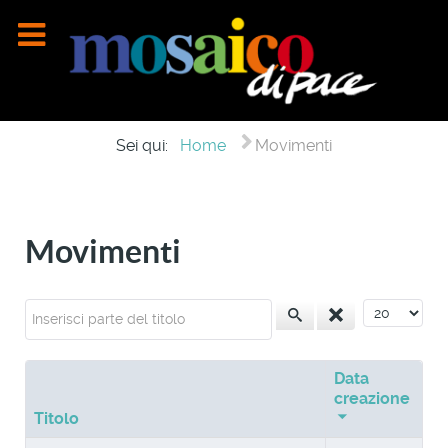
Sei qui:
Home
Movimenti
Movimenti
Inserisci parte del titolo
Visualizza n
Data
creazione
Titolo