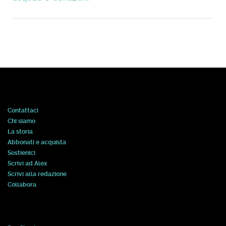
Contattaci
Chi siamo
La storia
Abbonati e acquista
Sostienici
Scrivi ad Alex
Scrivi alla redazione
Collabora