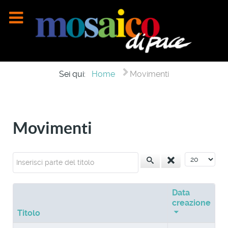
Sei qui:
Home
Movimenti
Movimenti
Inserisci parte del titolo
Visualizza n
Data
creazione
Titolo