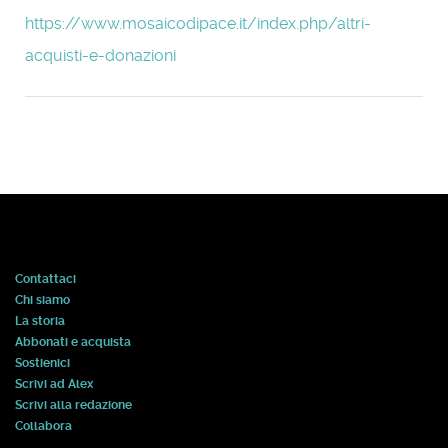
https://www.mosaicodipace.it/index.php/altri-
acquisti-e-donazioni
Contattaci
Chi siamo
La storia
Abbonati e acquista
Sostienici
Scrivi ad Alex
Scrivi alla redazione
Collabora