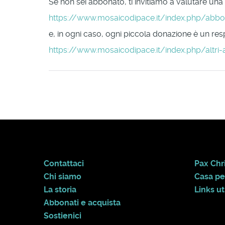
Se non sei abbonato, ti invitiamo a valutare una
https://www.mosaicodipace.it/index.php/abb
e, in ogni caso, ogni piccola donazione è un respi
https://www.mosaicodipace.it/index.php/altri-
Contattaci
Pax Chri
Chi siamo
Casa pe
La storia
Links uti
Abbonati e acquista
Sostienici