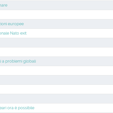
 mare
ezioni europee
onale Nato exit
i a problemi globali
eari ora è possibile