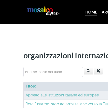
HOME
AR
organizzazioni internazi
Inserisci parte del titolo
Titolo
Appello alle istituzioni italiane ed europee
Rete Disarmo: stop ad armi italiane verso la T