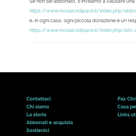
Se non sei abbonato, ti invitiamo a valutare una
https://www.mosaicodipace.it/index.php/abb
e, in ogni caso, ogni piccola donazione è un respi
https://www.mosaicodipace.it/index.php/altri-
Contattaci
Pax Chri
Chi siamo
Casa pe
La storia
Links uti
Abbonati e acquista
Sostienici