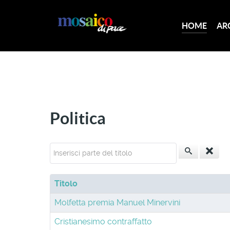
HOME
AR
Politica
Inserisci parte del titolo
Titolo
Molfetta premia Manuel Minervini
Cristianesimo contraffatto