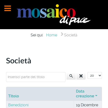
Sei qui:
Home
Società
Società
Inserisci parte del titolo
Visualizza n
Data
Titolo
creazione
Benedizioni
19 Dicembre