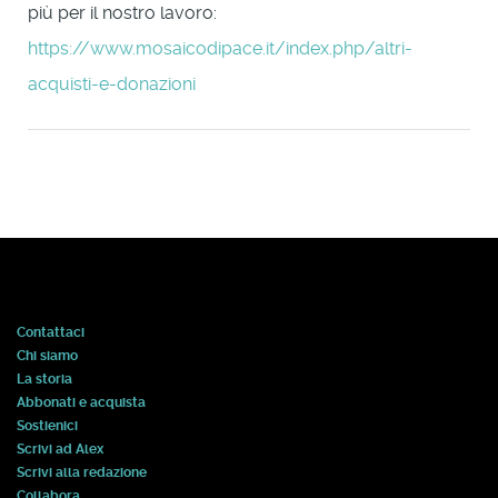
più per il nostro lavoro:
https://www.mosaicodipace.it/index.php/altri-
acquisti-e-donazioni
Contattaci
Chi siamo
La storia
Abbonati e acquista
Sostienici
Scrivi ad Alex
Scrivi alla redazione
Collabora