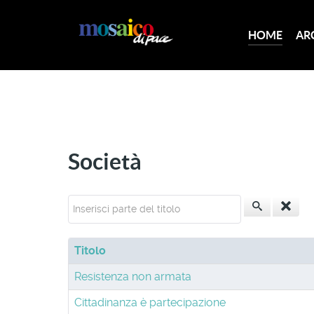
HOME
AR
Società
Inserisci parte del titolo
Titolo
Resistenza non armata
Cittadinanza è partecipazione