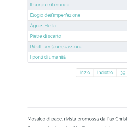
Il corpo e il mondo
Elogio dell’imperfezione
Ágnes Heller
Pietre di scarto
Ribelli per (com)passione
I ponti di umanità
Inizio
Indietro
39
Mosaico di pace, rivista promossa da Pax Christi 