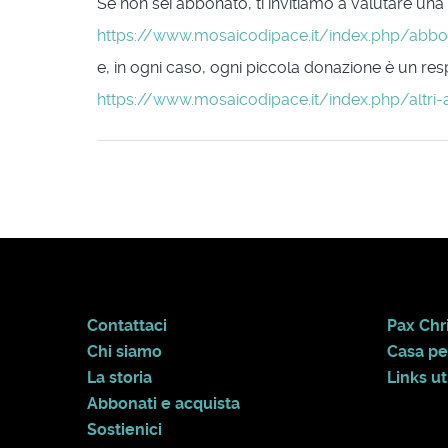
Se non sei abbonato, ti invitiamo a valutare una
https://www.mosaicodipace.it/index.php/abb
e, in ogni caso, ogni piccola donazione è un respi
https://www.mosaicodipace.it/index.php/altri-
Contattaci
Pax Chri
Chi siamo
Casa pe
La storia
Links uti
Abbonati e acquista
Sostienici