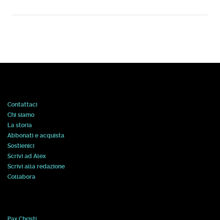
Contattaci
Chi siamo
La storia
Abbonati e acquista
Sostienici
Scrivi ad Alex
Scrivi alla redazione
Collabora
Pax Christi