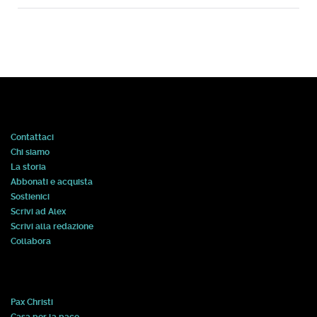
Contattaci
Chi siamo
La storia
Abbonati e acquista
Sostienici
Scrivi ad Alex
Scrivi alla redazione
Collabora
Pax Christi