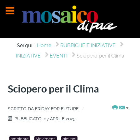
Sei qui:
Home
RUBRICHE E INIZIATIVE
INIZIATIVE
EVENTI
Sciopero per il Clima
Sciopero per il Clima
SCRITTO DA
FRIDAY FOR FUTURE
PUBBLICATO: 07 APRILE 2025
ambiente
Movimenti
giovani