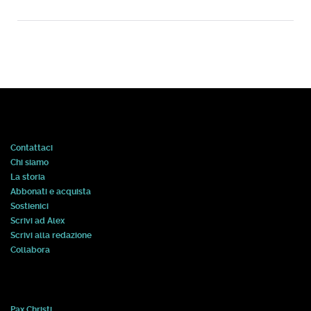
Contattaci
Chi siamo
La storia
Abbonati e acquista
Sostienici
Scrivi ad Alex
Scrivi alla redazione
Collabora
Pax Christi