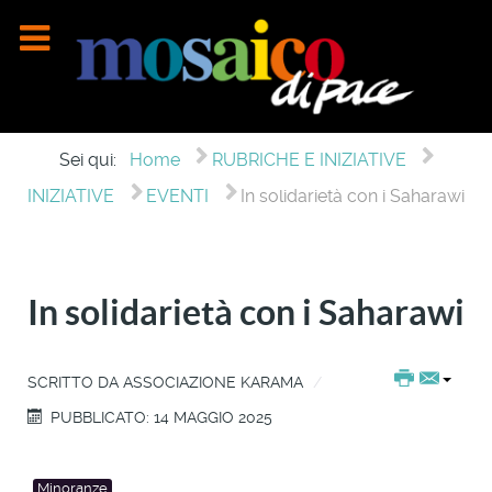
Sei qui:
Home
RUBRICHE E INIZIATIVE
INIZIATIVE
EVENTI
In solidarietà con i Saharawi
In solidarietà con i Saharawi
SCRITTO DA
ASSOCIAZIONE KARAMA
PUBBLICATO: 14 MAGGIO 2025
Minoranze