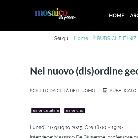
HOME
AR
Sei qui:
Home
RUBRICHE E INIZ
Nel nuovo (dis)ordine geo
SCRITTO DA
CITTÀ DELL'UOMO
PUBBLICATO:
america latina
americhe
Lunedì, 10 giugno 2025, Ore 18:00 – 19:20
Interviene: Massimo De Giuseppe, professore or