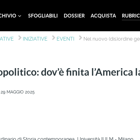
CHIVIO
SFOGLIABILI
DOSSIER
ACQUISTA
RUBRIC
IATIVE
INIZIATIVE
EVENTI
Nel nuovo (dis)ordine geo
politico: dov’è finita l’America l
 29 MAGGIO 2025
dinario di Storia contemporanea, Università IULM - Milano