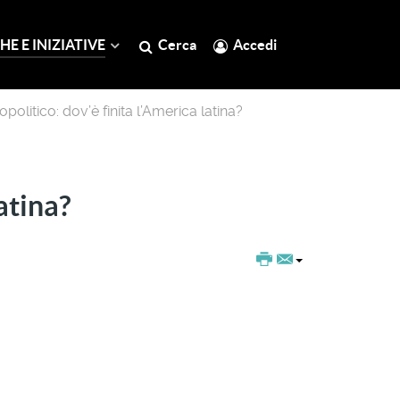
HE E INIZIATIVE
Cerca
Accedi
politico: dov’è finita l’America latina?
atina?