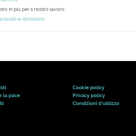
ro in più per il nostro lavoro:
acquisti-e-donazioni
sti
Cookie policy
r la pace
Privacy policy
li
Condizioni d'utilizzo