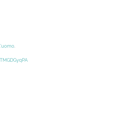
ll’uomo
.
tDTMGDGyqPA