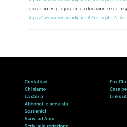
e, in ogni caso, ogni piccola donazione è un respi
https://www.mosaicodipace.it/index.php/altri-
Contattaci
Pax Chri
Chi siamo
Casa pe
La storia
Links uti
Abbonati e acquista
Sostienici
Scrivi ad Alex
Scrivi alla redazione