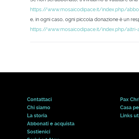
https://www.mosaicodipace.it/index.php/abb
e, in ogni caso, ogni piccola donazione è un respi
https://www.mosaicodipace.it/index.php/altri-
Contattaci
Pax Chri
Chi siamo
Casa pe
La storia
Links uti
Abbonati e acquista
Sostienici