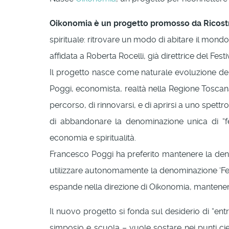
Oikonomia è un progetto promosso da Ricostru
spirituale: ritrovare un modo di abitare il mond
affidata a Roberta Rocelli, già direttrice del Festi
Il progetto nasce come naturale evoluzione del
Poggi, economista, realtà nella Regione Toscana
percorso, di rinnovarsi, e di aprirsi a uno spettr
di abbandonare la denominazione unica di “fes
economia e spiritualità.
Francesco Poggi ha preferito mantenere la denom
utilizzare autonomamente la denominazione ‘Festiv
espande nella direzione di Oikonomia, mantenendo 
Il nuovo progetto si fonda sul desiderio di “entra
simposio e scuola – vuole sostare nei punti cie