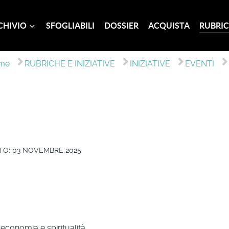
CHIVIO
SFOGLIABILI
DOSSIER
ACQUISTA
RUBRIC
me
RUBRICHE E INIZIATIVE
INIZIATIVE
EVENTI
TO: 03 NOVEMBRE 2025
 economia e spiritualità