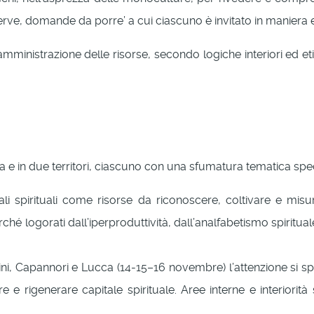
erve, domande da porre’ a cui ciascuno è invitato in maniera 
ministrazione delle risorse, secondo logiche interiori ed e
na e in due territori, ciascuno con una sfumatura tematica spec
ali spirituali come risorse da riconoscere, coltivare e misur
perché logorati dall’iperproduttività, dall’analfabetismo spiri
 Capannori e Lucca (14-15–16 novembre) l’attenzione si sposte
vare e rigenerare capitale spirituale. Aree interne e interior