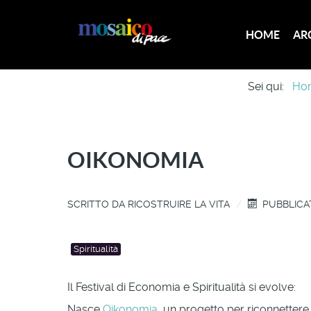
HOME
AR
Sei qui:
Ho
OIKONOMIA
SCRITTO DA
RICOSTRUIRE LA VITA
PUBBLICA
Spiritualità
Il Festival di Economia e Spiritualità si evolve:
Nasce
Oikonomia
, un progetto per riconnettere