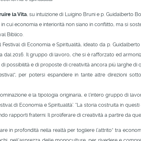
ire la Vita
, su intuizione di Luigino Bruni e p. Guidalberto 
o in cui economia e interiorità non siano in conflitto, ma si s
val Biblico.
 Festival di Economia e Spiritualità, ideato da p. Guidalbe
 dal 2016. Il gruppo di lavoro, che si è rafforzato ed armoniz
o di possibilità e di proposte di creatività ancora più larghe d
tival”, per potersi espandere in tante altre direzioni sott
inazione e la tipologia originaria, e l’intero gruppo di lav
al di Economia e Spiritualità’. “La storia costruita in questi 
rapporti fraterni. Il proliferare di creatività a partire da que
re in profondità nella realtà per togliere l’attrito” tra economi
chi, nell’asprezza delle monoculture, per rivedere e compren