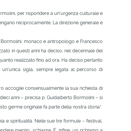
Bormolini, per rispondere a un’urgenza culturale e
ostengano reciprocamente. La direzione generale è
rto Bormolini, monaco e antropologo e Francesco
zato in questi anni ha deciso, nel decennale del
i quanto realizzato fino ad ora. Ha deciso pertanto
o un’unica sigla, sempre legata al percorso di
oro accoglie consensualmente la sua richiesta di
dieci anni – precisa p. Guidalberto Bormolini – si
sto germe originale fa parte della nostra storia”.
a e spiritualità. Nelle sue tre formule – festival,
dere meglio, schiarire. È, infine, un richiamo a