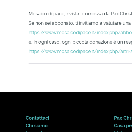
Mosaico di pace, rivista promossa da Pax Christi 
Se non sei abbonato, ti invitiamo a valutare una
https://www.mosaicodipace.it/index.php/abb
e, in ogni caso, ogni piccola donazione è un respi
https://www.mosaicodipace.it/index.php/altri-
Contattaci
Pax Chri
Chi siamo
Casa pe