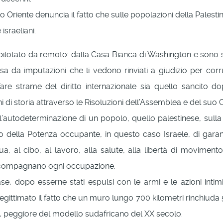
o Oriente denuncia il fatto che sulle popolazioni della Palesti
israeliani.
ilotato da remoto: dalla Casa Bianca di Washington e sono s
sa da imputazioni che li vedono rinviati a giudizio per co
re strame del diritto internazionale sia quello sancito dop
 di storia attraverso le Risoluzioni dell’Assemblea e del suo C
all’autodeterminazione di un popolo, quello palestinese, sulla
ligo della Potenza occupante, in questo caso Israele, di garan
ua, al cibo, al lavoro, alla salute, alla libertà di moviment
 accompagnano ogni occupazione.
se, dopo esserne stati espulsi con le armi e le azioni intimid
gittimato il fatto che un muro lungo 700 kilometri rinchiuda 5 mi
id”, peggiore del modello sudafricano del XX secolo.