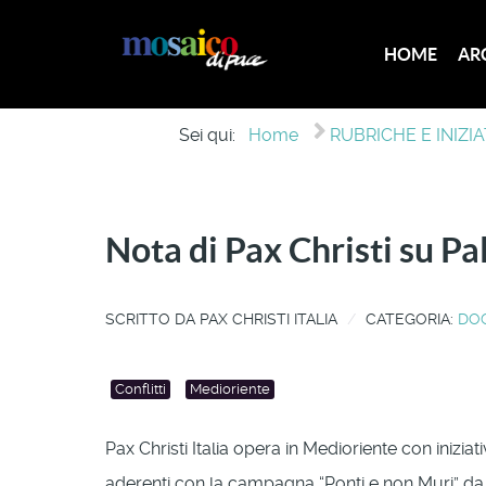
HOME
AR
Sei qui:
Home
RUBRICHE E INIZIA
Nota di Pax Christi su Pa
SCRITTO DA
PAX CHRISTI ITALIA
CATEGORIA:
DO
Conflitti
Medioriente
Pax Christi Italia opera in Medioriente con iniziati
aderenti con la campagna “Ponti e non Muri” da