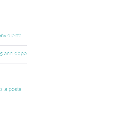
onviolenta
35 anni dopo
 la posta