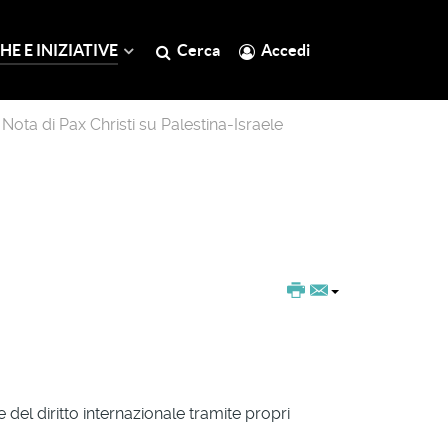
HE E INIZIATIVE
Cerca
Accedi
Nota di Pax Christi su Palestina-Israele
 e del diritto internazionale tramite propri