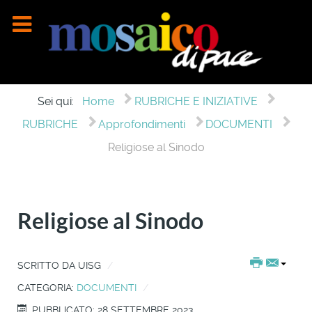
Sei qui:
Home
RUBRICHE E INIZIATIVE
RUBRICHE
Approfondimenti
DOCUMENTI
Religiose al Sinodo
Religiose al Sinodo
SCRITTO DA
UISG
CATEGORIA:
DOCUMENTI
PUBBLICATO: 28 SETTEMBRE 2023