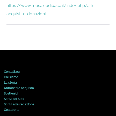
https://www.mosaicodipace.it/index.php/altri-
acquisti-e-donazioni
Contattaci
Chi siamo
La storia
Abbonati e acquista
Sostienici
Scrivi ad Alex
Scrivi alla redazione
Collabora