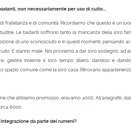
badanti, non necessariamente per uso di culto…
di fratellanza e di comunità. Ricordiamo che questo è un luo
itudine. Le badanti soffrono tanto la mancanza della loro f
osizione di uno sconosciuto e in questi momenti, pensando ai 
cuito.
E stanno male. Noi proviamo a dar loro sostegno, ad aiu
are, gestire insieme il loro tempo libero, dandosi e dand
to spazio comune come la loro casa. Ritrovano appartenenza
 di firme che abbiamo promosso, eravamo 4000. All’anagrafe, d
circa 6000.
 integrazione da parte dei rumeni?