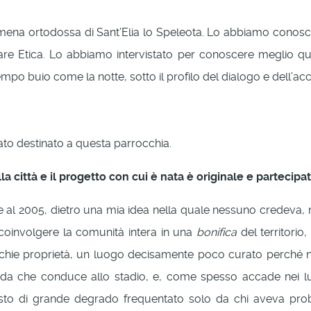
ena ortodossa di Sant’Elia lo Speleota. Lo abbiamo conosciu
Etica. Lo abbiamo intervistato per conoscere meglio ques
mpo buio come la notte, sotto il profilo del dialogo e dell’ac
tato destinato a questa parrocchia.
lla città e il progetto con cui è nata è originale e partecip
le al 2005, dietro una mia idea nella quale nessuno credeva, n
coinvolgere la comunità intera in una
bonifica
del territorio
vecchie proprietà, un luogo decisamente poco curato perché 
trada che conduce allo stadio, e, come spesso accade nei l
posto di grande degrado frequentato solo da chi aveva pro