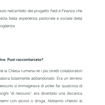
to nell’ambito del progetto Fedi e Finanza che
ta bella esperienza pastorale e sociale della
coglienza.
ativo. Puoi raccontarcelo?
é la Chiesa rumena né i più stretti collaboratori
, allora totalmente abbandonato. Era un terreno
nessuno si immaginava di poter far qualcosa di
uoghi “di nessuno”, era diventato una discarica
blemi con alcool o droga. Abbiamo chiesto al