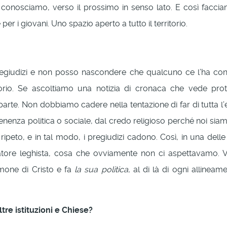
n conosciamo, verso il prossimo in senso lato. E così fac
er i giovani. Uno spazio aperto a tutto il territorio.
pregiudizi e non posso nascondere che qualcuno ce l’ha con
torio. Se ascoltiamo una notizia di cronaca che vede prota
rte. Non dobbiamo cadere nella tentazione di far di tutta l’e
nenza politica o sociale, dal credo religioso perché noi siamo 
, ripeto, e in tal modo, i pregiudizi cadono. Così, in una del
atore leghista, cosa che ovviamente non ci aspettavamo.
imone di Cristo e fa
la sua politica
, al di là di ogni allinea
tre istituzioni e Chiese?