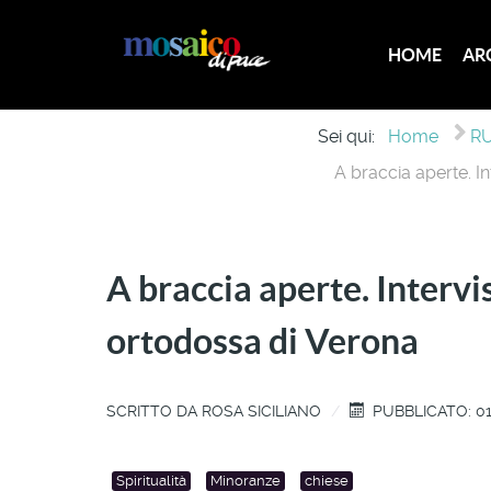
HOME
AR
Sei qui:
Home
RU
A braccia aperte. I
A braccia aperte. Interv
ortodossa di Verona
SCRITTO DA
ROSA SICILIANO
PUBBLICATO: 0
Spiritualità
Minoranze
chiese