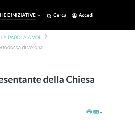
HE E INIZIATIVE
Cerca
Accedi
LA PAROLA A VOI
 ortodossa di Verona
resentante della Chiesa