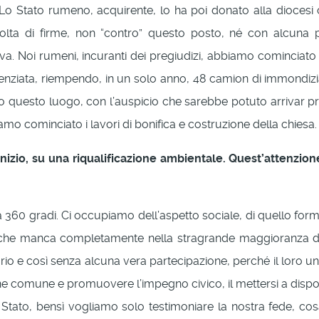
Lo Stato rumeno, acquirente, lo ha poi donato alla diocesi 
accolta di firme, non “contro” questo posto, né con alcuna
va. Noi rumeni, incuranti dei pregiudizi, abbiamo cominciato a 
enziata, riempendo, in un solo anno, 48 camion di immondizi
 questo luogo, con l’auspicio che sarebbe potuto arrivar pre
iamo cominciato i lavori di bonifica e costruzione della chiesa.
l’inizio, su una riqualificazione ambientale. Quest’attenz
60 gradi. Ci occupiamo dell’aspetto sociale, di quello form
, che manca completamente nella stragrande maggioranza dei
o e così senza alcuna vera partecipazione, perché il loro unic
bene comune e promuovere l’impegno civico, il mettersi a dispos
Stato, bensì vogliamo solo testimoniare la nostra fede, cosa