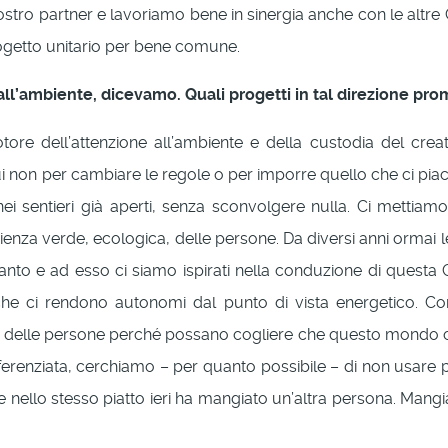
ostro partner e lavoriamo bene in sinergia anche con le altre C
rogetto unitario per bene comune.
ll’ambiente, dicevamo. Quali progetti in tal direzione pr
e dell’attenzione all’ambiente e della custodia del creato
non per cambiare le regole o per imporre quello che ci piace 
nei sentieri già aperti, senza sconvolgere nulla. Ci mettiam
za verde, ecologica, delle persone. Da diversi anni ormai le 
tanto e ad esso ci siamo ispirati nella conduzione di quest
i che ci rendono autonomi dal punto di vista energetico. 
ità delle persone perché possano cogliere che questo mondo 
ferenziata, cerchiamo – per quanto possibile – di non usare 
ello stesso piatto ieri ha mangiato un’altra persona. Mangiar