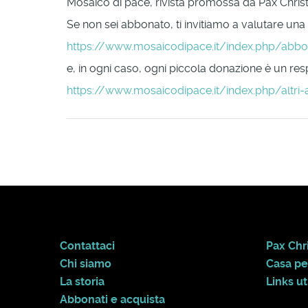
Mosaico di pace, rivista promossa da Pax Christi 
Se non sei abbonato, ti invitiamo a valutare una
https://www.mosaicodipace.it/index.php/abb
e, in ogni caso, ogni piccola donazione è un respi
https://www.mosaicodipace.it/index.php/altri-
Contattaci
Pax Chri
Chi siamo
Casa pe
La storia
Links uti
Abbonati e acquista