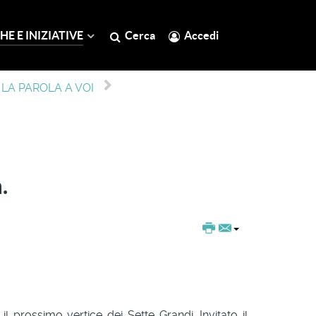
HE E INIZIATIVE
Cerca
Accedi
LA PAROLA A VOI
.
il prossimo vertice dei Sette Grandi. Invitato il