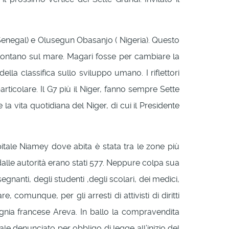
(Senegal) e Olusegun Obasanjo ( Nigeria). Questo
a lontano sul mare. Magari fosse per cambiare la
lla classifica sullo sviluppo umano. I riflettori
ticolare. Il G7 più il Niger, fanno sempre Sette
la vita quotidiana del Niger, di cui il Presidente
itale Niamey dove abita è stata tra le zone più
dalle autorità erano stati 577. Neppure colpa sua
segnanti, degli studenti ,degli scolari, dei medici,
, comunque, per gli arresti di attivisti di diritti
pagnia francese Areva. In ballo la compravendita
nale denunciato per obbligo di legge all’inizio del