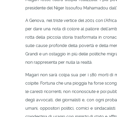
presidente del Niger Issoufou Mahamadou dall
A Genova, nel triste vertice del 2001 con l’Afr
per dare una nota di colore al pallore dell’amb
rotta della piccola storia trasformata in cronac
sulle cause profonde della povertà e della mend
Grandi e un ostaggio in più delle politiche migra
non rappresenta per nulla la realtà.
Magari non sarà colpa sua per i 180 morti di m
colpite. Fortuna che una pioggia ha forse scongi
le caresti ricorrenti, non riconosciute e poi pubbl
degli avvocati, dei giornalisti e, con ogni probab
umani, oppositori politici, comici e sindacalis
clandestina di uranio con ministri di stato e affi