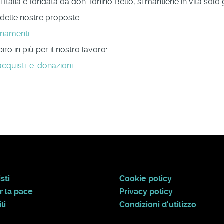
Italia e fondata da don Tonino Bello, si mantiene in vita solo
 delle nostre proposte:
onamenti
ro in più per il nostro lavoro:
acquisti-e-donazioni
sti
Cookie policy
r la pace
Privacy policy
li
Condizioni d'utilizzo