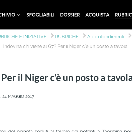
CHIVIO
SFOGLIABILI
DOSSIER
ACQUISTA
RUBRIC
BRICHE E INIZIATIVE
RUBRICHE
Approfondimenti
Indovina chi viene al G7? Per il Niger c’è un posto a tavola.
Per il Niger c’è un posto a tavola
 24 MAGGIO 2017
veri del pianeta seduti al tavolo dei potenti a Taormina per 