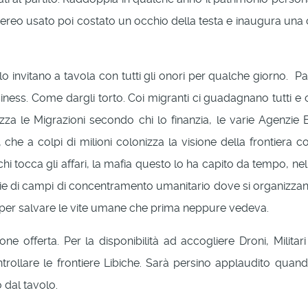
eo usato poi costato un occhio della testa e inaugura una cent
o invitano a tavola con tutti gli onori per qualche giorno. Pat
usiness. Come dargli torto. Coi migranti ci guadagnano tutti e c
zza le Migrazioni secondo chi lo finanzia, le varie Agenzie 
AP, che a colpi di milioni colonizza la visione della frontiera
chi tocca gli affari, la mafia questo lo ha capito da tempo, ne
 di campi di concentramento umanitario dove si organizzano 
rdi per salvare le vite umane che prima neppure vedeva.
ione offerta. Per la disponibilità ad accogliere Droni, Milita
trollare le frontiere Libiche. Sarà persino applaudito qua
 dal tavolo.