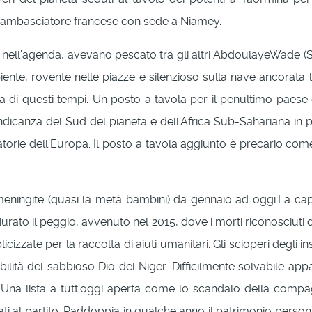
’ambasciatore francese con sede a Niamey.
ica nell’agenda, avevano pescato tra gli altri AbdoulayeWade 
iente, rovente nelle piazze e silenzioso sulla nave ancorat
a di questi tempi. Un posto a tavola per il penultimo paese de
icanza del Sud del pianeta e dell’Africa Sub-Sahariana in par
torie dell’Europa. Il posto a tavola aggiunto è precario come 
eningite (quasi la metà bambini) da gennaio ad oggi.La cap
urato il peggio, avvenuto nel 2015, dove i morti riconosciuti 
icizzate per la raccolta di aiuti umanitari. Gli scioperi degli in
ilità del sabbioso Dio del Niger. Difficilmente solvabile appare
ti. Una lista a tutt’oggi aperta come lo scandalo della com
liati al partito. Raddoppia in qualche anno il patrimonio perso