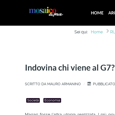
HOME
AR
Sei qui:
Home
RU
Indovina chi viene al G7? 
SCRITTO DA
MAURO ARMANINO
PUBBLICATO:
Società
Economia
Magari fosse l’altra utopia realizzata. I più po