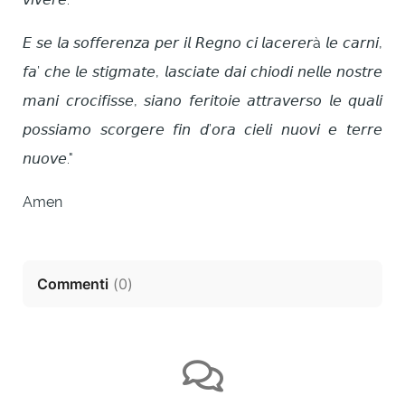
𝘌 𝘴𝘦 𝘭𝘢 𝘴𝘰𝘧𝘧𝘦𝘳𝘦𝘯𝘻𝘢 𝘱𝘦𝘳 𝘪𝘭 𝘙𝘦𝘨𝘯𝘰 𝘤𝘪 𝘭𝘢𝘤𝘦𝘳𝘦𝘳à 𝘭𝘦 𝘤𝘢𝘳𝘯𝘪,
𝘧𝘢’ 𝘤𝘩𝘦 𝘭𝘦 𝘴𝘵𝘪𝘨𝘮𝘢𝘵𝘦, 𝘭𝘢𝘴𝘤𝘪𝘢𝘵𝘦 𝘥𝘢𝘪 𝘤𝘩𝘪𝘰𝘥𝘪 𝘯𝘦𝘭𝘭𝘦 𝘯𝘰𝘴𝘵𝘳𝘦
𝘮𝘢𝘯𝘪 𝘤𝘳𝘰𝘤𝘪𝘧𝘪𝘴𝘴𝘦, 𝘴𝘪𝘢𝘯𝘰 𝘧𝘦𝘳𝘪𝘵𝘰𝘪𝘦 𝘢𝘵𝘵𝘳𝘢𝘷𝘦𝘳𝘴𝘰 𝘭𝘦 𝘲𝘶𝘢𝘭𝘪
𝘱𝘰𝘴𝘴𝘪𝘢𝘮𝘰 𝘴𝘤𝘰𝘳𝘨𝘦𝘳𝘦 𝘧𝘪𝘯 𝘥’𝘰𝘳𝘢 𝘤𝘪𝘦𝘭𝘪 𝘯𝘶𝘰𝘷𝘪 𝘦 𝘵𝘦𝘳𝘳𝘦
𝘯𝘶𝘰𝘷𝘦."
Amen
Commenti
(
0
)