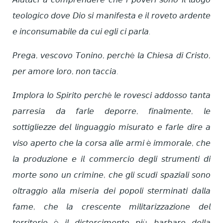
𝘵𝘦𝘰𝘭𝘰𝘨𝘪𝘤𝘰 𝘥𝘰𝘷𝘦 𝘋𝘪𝘰 𝘴𝘪 𝘮𝘢𝘯𝘪𝘧𝘦𝘴𝘵𝘢 𝘦 𝘪𝘭 𝘳𝘰𝘷𝘦𝘵𝘰 𝘢𝘳𝘥𝘦𝘯𝘵𝘦
𝘦 𝘪𝘯𝘤𝘰𝘯𝘴𝘶𝘮𝘢𝘣𝘪𝘭𝘦 𝘥𝘢 𝘤𝘶𝘪 𝘦𝘨𝘭𝘪 𝘤𝘪 𝘱𝘢𝘳𝘭𝘢.
𝘗𝘳𝘦𝘨𝘢, 𝘷𝘦𝘴𝘤𝘰𝘷𝘰 𝘛𝘰𝘯𝘪𝘯𝘰, 𝘱𝘦𝘳𝘤𝘩é 𝘭𝘢 𝘊𝘩𝘪𝘦𝘴𝘢 𝘥𝘪 𝘊𝘳𝘪𝘴𝘵𝘰,
𝘱𝘦𝘳 𝘢𝘮𝘰𝘳𝘦 𝘭𝘰𝘳𝘰, 𝘯𝘰𝘯 𝘵𝘢𝘤𝘤𝘪𝘢.
𝘐𝘮𝘱𝘭𝘰𝘳𝘢 𝘭𝘰 𝘚𝘱𝘪𝘳𝘪𝘵𝘰 𝘱𝘦𝘳𝘤𝘩é 𝘭𝘦 𝘳𝘰𝘷𝘦𝘴𝘤𝘪 𝘢𝘥𝘥𝘰𝘴𝘴𝘰 𝘵𝘢𝘯𝘵𝘢
𝘱𝘢𝘳𝘳𝘦𝘴𝘪𝘢 𝘥𝘢 𝘧𝘢𝘳𝘭𝘦 𝘥𝘦𝘱𝘰𝘳𝘳𝘦, 𝘧𝘪𝘯𝘢𝘭𝘮𝘦𝘯𝘵𝘦, 𝘭𝘦
𝘴𝘰𝘵𝘵𝘪𝘨𝘭𝘪𝘦𝘻𝘻𝘦 𝘥𝘦𝘭 𝘭𝘪𝘯𝘨𝘶𝘢𝘨𝘨𝘪𝘰 𝘮𝘪𝘴𝘶𝘳𝘢𝘵𝘰 𝘦 𝘧𝘢𝘳𝘭𝘦 𝘥𝘪𝘳𝘦 𝘢
𝘷𝘪𝘴𝘰 𝘢𝘱𝘦𝘳𝘵𝘰 𝘤𝘩𝘦 𝘭𝘢 𝘤𝘰𝘳𝘴𝘢 𝘢𝘭𝘭𝘦 𝘢𝘳𝘮𝘪 è 𝘪𝘮𝘮𝘰𝘳𝘢𝘭𝘦, 𝘤𝘩𝘦
𝘭𝘢 𝘱𝘳𝘰𝘥𝘶𝘻𝘪𝘰𝘯𝘦 𝘦 𝘪𝘭 𝘤𝘰𝘮𝘮𝘦𝘳𝘤𝘪𝘰 𝘥𝘦𝘨𝘭𝘪 𝘴𝘵𝘳𝘶𝘮𝘦𝘯𝘵𝘪 𝘥𝘪
𝘮𝘰𝘳𝘵𝘦 𝘴𝘰𝘯𝘰 𝘶𝘯 𝘤𝘳𝘪𝘮𝘪𝘯𝘦, 𝘤𝘩𝘦 𝘨𝘭𝘪 𝘴𝘤𝘶𝘥𝘪 𝘴𝘱𝘢𝘻𝘪𝘢𝘭𝘪 𝘴𝘰𝘯𝘰
𝘰𝘭𝘵𝘳𝘢𝘨𝘨𝘪𝘰 𝘢𝘭𝘭𝘢 𝘮𝘪𝘴𝘦𝘳𝘪𝘢 𝘥𝘦𝘪 𝘱𝘰𝘱𝘰𝘭𝘪 𝘴𝘵𝘦𝘳𝘮𝘪𝘯𝘢𝘵𝘪 𝘥𝘢𝘭𝘭𝘢
𝘧𝘢𝘮𝘦, 𝘤𝘩𝘦 𝘭𝘢 𝘤𝘳𝘦𝘴𝘤𝘦𝘯𝘵𝘦 𝘮𝘪𝘭𝘪𝘵𝘢𝘳𝘪𝘻𝘻𝘢𝘻𝘪𝘰𝘯𝘦 𝘥𝘦𝘭
𝘵𝘦𝘳𝘳𝘪𝘵𝘰𝘳𝘪𝘰 è 𝘪𝘭 𝘥𝘪𝘴𝘵𝘰𝘳𝘤𝘪𝘮𝘦𝘯𝘵𝘰 𝘱𝘪ù 𝘣𝘢𝘳𝘣𝘢𝘳𝘰 𝘥𝘦𝘭𝘭𝘢