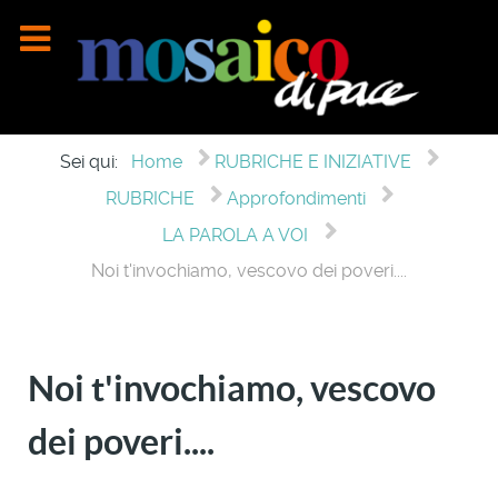
Sei qui:
Home
RUBRICHE E INIZIATIVE
RUBRICHE
Approfondimenti
LA PAROLA A VOI
Noi t'invochiamo, vescovo dei poveri....
Noi t'invochiamo, vescovo
dei poveri....