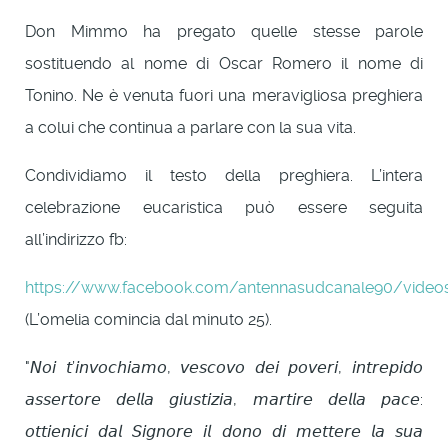
Don Mimmo ha pregato quelle stesse parole
sostituendo al nome di Oscar Romero il nome di
Tonino. Ne è venuta fuori una meravigliosa preghiera
a colui che continua a parlare con la sua vita.
Condividiamo il testo della preghiera. L’intera
celebrazione eucaristica può essere seguita
all’indirizzo fb:
https://www.facebook.com/antennasudcanale90/vide
(L’omelia comincia dal minuto 25).
"𝘕𝘰𝘪 𝘵’𝘪𝘯𝘷𝘰𝘤𝘩𝘪𝘢𝘮𝘰, 𝘷𝘦𝘴𝘤𝘰𝘷𝘰 𝘥𝘦𝘪 𝘱𝘰𝘷𝘦𝘳𝘪, 𝘪𝘯𝘵𝘳𝘦𝘱𝘪𝘥𝘰
𝘢𝘴𝘴𝘦𝘳𝘵𝘰𝘳𝘦 𝘥𝘦𝘭𝘭𝘢 𝘨𝘪𝘶𝘴𝘵𝘪𝘻𝘪𝘢, 𝘮𝘢𝘳𝘵𝘪𝘳𝘦 𝘥𝘦𝘭𝘭𝘢 𝘱𝘢𝘤𝘦:
𝘰𝘵𝘵𝘪𝘦𝘯𝘪𝘤𝘪 𝘥𝘢𝘭 𝘚𝘪𝘨𝘯𝘰𝘳𝘦 𝘪𝘭 𝘥𝘰𝘯𝘰 𝘥𝘪 𝘮𝘦𝘵𝘵𝘦𝘳𝘦 𝘭𝘢 𝘴𝘶𝘢