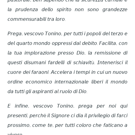
𝘭𝘢 𝘱𝘳𝘶𝘥𝘦𝘯𝘻𝘢 𝘥𝘦𝘭𝘭𝘰 𝘴𝘱𝘪𝘳𝘪𝘵𝘰 𝘯𝘰𝘯 𝘴𝘰𝘯𝘰 𝘨𝘳𝘢𝘯𝘥𝘦𝘻𝘻𝘦
𝘤𝘰𝘮𝘮𝘦𝘯𝘴𝘶𝘳𝘢𝘣𝘪𝘭𝘪 𝘵𝘳𝘢 𝘭𝘰𝘳𝘰.
𝘗𝘳𝘦𝘨𝘢, 𝘷𝘦𝘴𝘤𝘰𝘷𝘰 𝘛𝘰𝘯𝘪𝘯𝘰, 𝘱𝘦𝘳 𝘵𝘶𝘵𝘵𝘪 𝘪 𝘱𝘰𝘱𝘰𝘭𝘪 𝘥𝘦𝘭 𝘵𝘦𝘳𝘻𝘰 𝘦
𝘥𝘦𝘭 𝘲𝘶𝘢𝘳𝘵𝘰 𝘮𝘰𝘯𝘥𝘰 𝘰𝘱𝘱𝘳𝘦𝘴𝘴𝘪 𝘥𝘢𝘭 𝘥𝘦𝘣𝘪𝘵𝘰. 𝘍𝘢𝘤𝘪𝘭𝘪𝘵𝘢, 𝘤𝘰𝘯
𝘭𝘢 𝘵𝘶𝘢 𝘪𝘮𝘱𝘭𝘰𝘳𝘢𝘻𝘪𝘰𝘯𝘦 𝘱𝘳𝘦𝘴𝘴𝘰 𝘋𝘪𝘰, 𝘭𝘢 𝘳𝘦𝘮𝘪𝘴𝘴𝘪𝘰𝘯𝘦 𝘥𝘪
𝘲𝘶𝘦𝘴𝘵𝘪 𝘥𝘪𝘴𝘶𝘮𝘢𝘯𝘪 𝘧𝘢𝘳𝘥𝘦𝘭𝘭𝘪 𝘥𝘪 𝘴𝘤𝘩𝘪𝘢𝘷𝘪𝘵ù. 𝘐𝘯𝘵𝘦𝘯𝘦𝘳𝘪𝘴𝘤𝘪 𝘪𝘭
𝘤𝘶𝘰𝘳𝘦 𝘥𝘦𝘪 𝘧𝘢𝘳𝘢𝘰𝘯𝘪. 𝘈𝘤𝘤𝘦𝘭𝘦𝘳𝘢 𝘪 𝘵𝘦𝘮𝘱𝘪 𝘪𝘯 𝘤𝘶𝘪 𝘶𝘯 𝘯𝘶𝘰𝘷𝘰
𝘰𝘳𝘥𝘪𝘯𝘦 𝘦𝘤𝘰𝘯𝘰𝘮𝘪𝘤𝘰 𝘪𝘯𝘵𝘦𝘳𝘯𝘢𝘻𝘪𝘰𝘯𝘢𝘭𝘦 𝘭𝘪𝘣𝘦𝘳𝘪 𝘪𝘭 𝘮𝘰𝘯𝘥𝘰
𝘥𝘢 𝘵𝘶𝘵𝘵𝘪 𝘨𝘭𝘪 𝘢𝘴𝘱𝘪𝘳𝘢𝘯𝘵𝘪 𝘢𝘭 𝘳𝘶𝘰𝘭𝘰 𝘥𝘪 𝘋𝘪𝘰.
𝘌 𝘪𝘯𝘧𝘪𝘯𝘦, 𝘷𝘦𝘴𝘤𝘰𝘷𝘰 𝘛𝘰𝘯𝘪𝘯𝘰, 𝘱𝘳𝘦𝘨𝘢 𝘱𝘦𝘳 𝘯𝘰𝘪 𝘲𝘶𝘪
𝘱𝘳𝘦𝘴𝘦𝘯𝘵𝘪, 𝘱𝘦𝘳𝘤𝘩é 𝘪𝘭 𝘚𝘪𝘨𝘯𝘰𝘳𝘦 𝘤𝘪 𝘥𝘪𝘢 𝘪𝘭 𝘱𝘳𝘪𝘷𝘪𝘭𝘦𝘨𝘪𝘰 𝘥𝘪 𝘧𝘢𝘳𝘤𝘪
𝘱𝘳𝘰𝘴𝘴𝘪𝘮𝘰, 𝘤𝘰𝘮𝘦 𝘵𝘦, 𝘱𝘦𝘳 𝘵𝘶𝘵𝘵𝘪 𝘤𝘰𝘭𝘰𝘳𝘰 𝘤𝘩𝘦 𝘧𝘢𝘵𝘪𝘤𝘢𝘯𝘰 𝘢
𝘷𝘪𝘷𝘦𝘳𝘦.