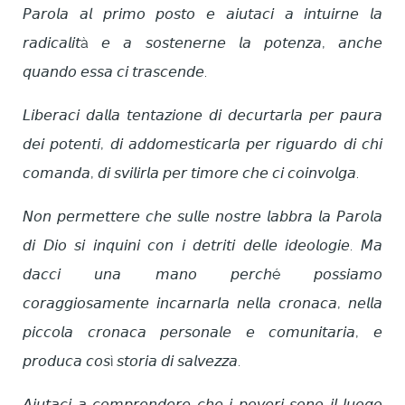
𝘗𝘢𝘳𝘰𝘭𝘢 𝘢𝘭 𝘱𝘳𝘪𝘮𝘰 𝘱𝘰𝘴𝘵𝘰 𝘦 𝘢𝘪𝘶𝘵𝘢𝘤𝘪 𝘢 𝘪𝘯𝘵𝘶𝘪𝘳𝘯𝘦 𝘭𝘢
𝘳𝘢𝘥𝘪𝘤𝘢𝘭𝘪𝘵à 𝘦 𝘢 𝘴𝘰𝘴𝘵𝘦𝘯𝘦𝘳𝘯𝘦 𝘭𝘢 𝘱𝘰𝘵𝘦𝘯𝘻𝘢, 𝘢𝘯𝘤𝘩𝘦
𝘲𝘶𝘢𝘯𝘥𝘰 𝘦𝘴𝘴𝘢 𝘤𝘪 𝘵𝘳𝘢𝘴𝘤𝘦𝘯𝘥𝘦.
𝘓𝘪𝘣𝘦𝘳𝘢𝘤𝘪 𝘥𝘢𝘭𝘭𝘢 𝘵𝘦𝘯𝘵𝘢𝘻𝘪𝘰𝘯𝘦 𝘥𝘪 𝘥𝘦𝘤𝘶𝘳𝘵𝘢𝘳𝘭𝘢 𝘱𝘦𝘳 𝘱𝘢𝘶𝘳𝘢
𝘥𝘦𝘪 𝘱𝘰𝘵𝘦𝘯𝘵𝘪, 𝘥𝘪 𝘢𝘥𝘥𝘰𝘮𝘦𝘴𝘵𝘪𝘤𝘢𝘳𝘭𝘢 𝘱𝘦𝘳 𝘳𝘪𝘨𝘶𝘢𝘳𝘥𝘰 𝘥𝘪 𝘤𝘩𝘪
𝘤𝘰𝘮𝘢𝘯𝘥𝘢, 𝘥𝘪 𝘴𝘷𝘪𝘭𝘪𝘳𝘭𝘢 𝘱𝘦𝘳 𝘵𝘪𝘮𝘰𝘳𝘦 𝘤𝘩𝘦 𝘤𝘪 𝘤𝘰𝘪𝘯𝘷𝘰𝘭𝘨𝘢.
𝘕𝘰𝘯 𝘱𝘦𝘳𝘮𝘦𝘵𝘵𝘦𝘳𝘦 𝘤𝘩𝘦 𝘴𝘶𝘭𝘭𝘦 𝘯𝘰𝘴𝘵𝘳𝘦 𝘭𝘢𝘣𝘣𝘳𝘢 𝘭𝘢 𝘗𝘢𝘳𝘰𝘭𝘢
𝘥𝘪 𝘋𝘪𝘰 𝘴𝘪 𝘪𝘯𝘲𝘶𝘪𝘯𝘪 𝘤𝘰𝘯 𝘪 𝘥𝘦𝘵𝘳𝘪𝘵𝘪 𝘥𝘦𝘭𝘭𝘦 𝘪𝘥𝘦𝘰𝘭𝘰𝘨𝘪𝘦. 𝘔𝘢
𝘥𝘢𝘤𝘤𝘪 𝘶𝘯𝘢 𝘮𝘢𝘯𝘰 𝘱𝘦𝘳𝘤𝘩é 𝘱𝘰𝘴𝘴𝘪𝘢𝘮𝘰
𝘤𝘰𝘳𝘢𝘨𝘨𝘪𝘰𝘴𝘢𝘮𝘦𝘯𝘵𝘦 𝘪𝘯𝘤𝘢𝘳𝘯𝘢𝘳𝘭𝘢 𝘯𝘦𝘭𝘭𝘢 𝘤𝘳𝘰𝘯𝘢𝘤𝘢, 𝘯𝘦𝘭𝘭𝘢
𝘱𝘪𝘤𝘤𝘰𝘭𝘢 𝘤𝘳𝘰𝘯𝘢𝘤𝘢 𝘱𝘦𝘳𝘴𝘰𝘯𝘢𝘭𝘦 𝘦 𝘤𝘰𝘮𝘶𝘯𝘪𝘵𝘢𝘳𝘪𝘢, 𝘦
𝘱𝘳𝘰𝘥𝘶𝘤𝘢 𝘤𝘰𝘴ì 𝘴𝘵𝘰𝘳𝘪𝘢 𝘥𝘪 𝘴𝘢𝘭𝘷𝘦𝘻𝘻𝘢.
𝘈𝘪𝘶𝘵𝘢𝘤𝘪 𝘢 𝘤𝘰𝘮𝘱𝘳𝘦𝘯𝘥𝘦𝘳𝘦 𝘤𝘩𝘦 𝘪 𝘱𝘰𝘷𝘦𝘳𝘪 𝘴𝘰𝘯𝘰 𝘪𝘭 𝘭𝘶𝘰𝘨𝘰