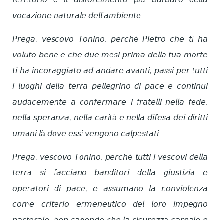
𝘷𝘰𝘤𝘢𝘻𝘪𝘰𝘯𝘦 𝘯𝘢𝘵𝘶𝘳𝘢𝘭𝘦 𝘥𝘦𝘭𝘭’𝘢𝘮𝘣𝘪𝘦𝘯𝘵𝘦.
𝘗𝘳𝘦𝘨𝘢, 𝘷𝘦𝘴𝘤𝘰𝘷𝘰 𝘛𝘰𝘯𝘪𝘯𝘰, 𝘱𝘦𝘳𝘤𝘩é 𝘗𝘪𝘦𝘵𝘳𝘰 𝘤𝘩𝘦 𝘵𝘪 𝘩𝘢
𝘷𝘰𝘭𝘶𝘵𝘰 𝘣𝘦𝘯𝘦 𝘦 𝘤𝘩𝘦 𝘥𝘶𝘦 𝘮𝘦𝘴𝘪 𝘱𝘳𝘪𝘮𝘢 𝘥𝘦𝘭𝘭𝘢 𝘵𝘶𝘢 𝘮𝘰𝘳𝘵𝘦
𝘵𝘪 𝘩𝘢 𝘪𝘯𝘤𝘰𝘳𝘢𝘨𝘨𝘪𝘢𝘵𝘰 𝘢𝘥 𝘢𝘯𝘥𝘢𝘳𝘦 𝘢𝘷𝘢𝘯𝘵𝘪, 𝘱𝘢𝘴𝘴𝘪 𝘱𝘦𝘳 𝘵𝘶𝘵𝘵𝘪
𝘪 𝘭𝘶𝘰𝘨𝘩𝘪 𝘥𝘦𝘭𝘭𝘢 𝘵𝘦𝘳𝘳𝘢 𝘱𝘦𝘭𝘭𝘦𝘨𝘳𝘪𝘯𝘰 𝘥𝘪 𝘱𝘢𝘤𝘦 𝘦 𝘤𝘰𝘯𝘵𝘪𝘯𝘶𝘪
𝘢𝘶𝘥𝘢𝘤𝘦𝘮𝘦𝘯𝘵𝘦 𝘢 𝘤𝘰𝘯𝘧𝘦𝘳𝘮𝘢𝘳𝘦 𝘪 𝘧𝘳𝘢𝘵𝘦𝘭𝘭𝘪 𝘯𝘦𝘭𝘭𝘢 𝘧𝘦𝘥𝘦,
𝘯𝘦𝘭𝘭𝘢 𝘴𝘱𝘦𝘳𝘢𝘯𝘻𝘢, 𝘯𝘦𝘭𝘭𝘢 𝘤𝘢𝘳𝘪𝘵à 𝘦 𝘯𝘦𝘭𝘭𝘢 𝘥𝘪𝘧𝘦𝘴𝘢 𝘥𝘦𝘪 𝘥𝘪𝘳𝘪𝘵𝘵𝘪
𝘶𝘮𝘢𝘯𝘪 𝘭à 𝘥𝘰𝘷𝘦 𝘦𝘴𝘴𝘪 𝘷𝘦𝘯𝘨𝘰𝘯𝘰 𝘤𝘢𝘭𝘱𝘦𝘴𝘵𝘢𝘵𝘪.
𝘗𝘳𝘦𝘨𝘢, 𝘷𝘦𝘴𝘤𝘰𝘷𝘰 𝘛𝘰𝘯𝘪𝘯𝘰, 𝘱𝘦𝘳𝘤𝘩é 𝘵𝘶𝘵𝘵𝘪 𝘪 𝘷𝘦𝘴𝘤𝘰𝘷𝘪 𝘥𝘦𝘭𝘭𝘢
𝘵𝘦𝘳𝘳𝘢 𝘴𝘪 𝘧𝘢𝘤𝘤𝘪𝘢𝘯𝘰 𝘣𝘢𝘯𝘥𝘪𝘵𝘰𝘳𝘪 𝘥𝘦𝘭𝘭𝘢 𝘨𝘪𝘶𝘴𝘵𝘪𝘻𝘪𝘢 𝘦
𝘰𝘱𝘦𝘳𝘢𝘵𝘰𝘳𝘪 𝘥𝘪 𝘱𝘢𝘤𝘦, 𝘦 𝘢𝘴𝘴𝘶𝘮𝘢𝘯𝘰 𝘭𝘢 𝘯𝘰𝘯𝘷𝘪𝘰𝘭𝘦𝘯𝘻𝘢
𝘤𝘰𝘮𝘦 𝘤𝘳𝘪𝘵𝘦𝘳𝘪𝘰 𝘦𝘳𝘮𝘦𝘯𝘦𝘶𝘵𝘪𝘤𝘰 𝘥𝘦𝘭 𝘭𝘰𝘳𝘰 𝘪𝘮𝘱𝘦𝘨𝘯𝘰
𝘱𝘢𝘴𝘵𝘰𝘳𝘢𝘭𝘦, 𝘣𝘦𝘯 𝘴𝘢𝘱𝘦𝘯𝘥𝘰 𝘤𝘩𝘦 𝘭𝘢 𝘴𝘪𝘤𝘶𝘳𝘦𝘻𝘻𝘢 𝘤𝘢𝘳𝘯𝘢𝘭𝘦 𝘦