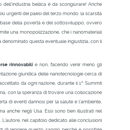
 dell’industria bellica è da scongiurare! Anche
ù urgenti dei paesi del terzo mondo: la scarsità
a base della povertà e del sottosviluppo, ovvero
ramite una monopolizzazione, che i nanomateriali
 ha denominato questa eventuale ingiustizia, con il
rse rinnovabili
e non, facendo venir meno gli
entazione giuridica delle nanotecnologie cerca di
o accettato da ogni nazione, durante il 1^ Summit
trina, con la speranza di trovare una collocazione
rta di eventi dannosi per la salute e l’ambiente,
 ma anche negli Usa. Essi sono ben illustrati nel
. L’autore, nel capitolo dedicato alle conclusioni
tutti di leggere questo saggio perché è possibile