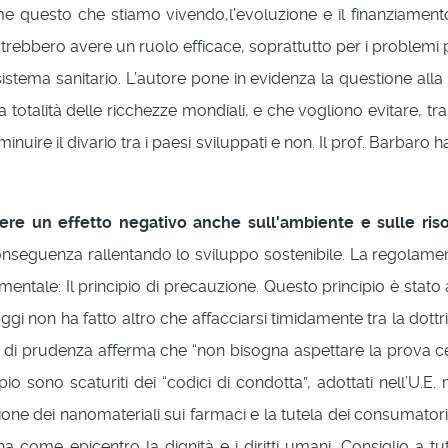
me questo che stiamo vivendo,l’evoluzione e il finanziamento
ebbero avere un ruolo efficace, soprattutto per i problemi pi
istema sanitario. L’autore pone in evidenza la questione all
a totalità delle ricchezze mondiali, e che vogliono evitare, t
nuire il divario tra i paesi sviluppati e non. Il prof. Barbaro
ere un effetto negativo anche sull'ambiente e sulle riso
i conseguenza rallentando lo sviluppo sostenibile. La regolam
mentale: Il principio di precauzione. Questo principio è stat
oggi non ha fatto altro che affacciarsi timidamente tra la dot
io di prudenza afferma che “non bisogna aspettare la prova ce
o sono scaturiti dei “codici di condotta”, adottati nell’U.E.
ione dei nanomateriali sui farmaci e la tutela dei consumatori
 ha come epicentro la dignità e i diritti umani. Consiglio a 