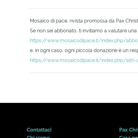
Mosaico di pace, rivista promossa da Pax Christi 
Se non sei abbonato, ti invitiamo a valutare una
https://www.mosaicodipace.it/index.php/abb
e, in ogni caso, ogni piccola donazione è un respi
https://www.mosaicodipace.it/index.php/altri-
Contattaci
Pax Chri
Chi siamo
Casa pe