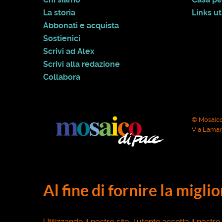
La storia
Links uti
Abbonati e acquista
Sostienici
Scrivi ad Alex
Scrivi alla redazione
Collabora
© Mosaico
Via Lamarm
Al fine di fornire la migli
Utilizzando il nostro sito, l'utente accetta il nostr