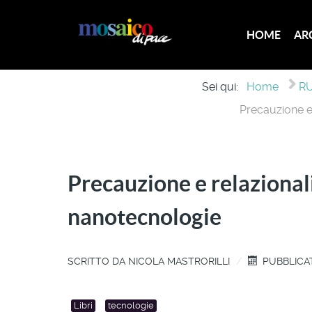
HOME
AR
Sei qui:
Home
RU
Precauzione e 
Precauzione e relazionali
nanotecnologie
SCRITTO DA
NICOLA MASTRORILLI
PUBBLICAT
Libri
tecnologie