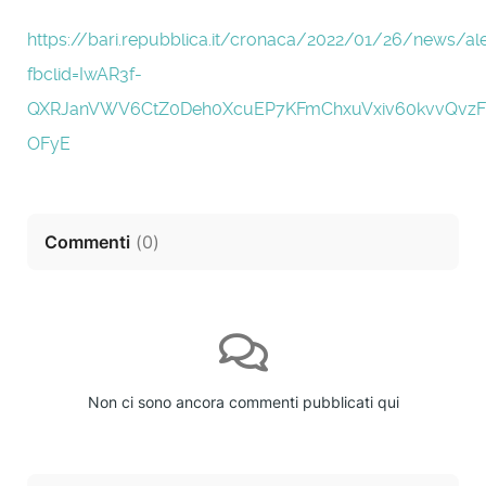
https://bari.repubblica.it/cronaca/2022/01/26/news/ale
fbclid=IwAR3f-
QXRJanVWV6CtZ0Deh0XcuEP7KFmChxuVxiv60kvvQvz
OFyE
Commenti
(
0
)
Non ci sono ancora commenti pubblicati qui