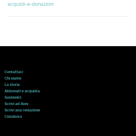
acquisti-e-donazioni
Contattaci
Chi siamo
La storia
Abbonati e acquista
Sostienici
Scrivi ad Alex
Scrivi alla redazione
Collabora