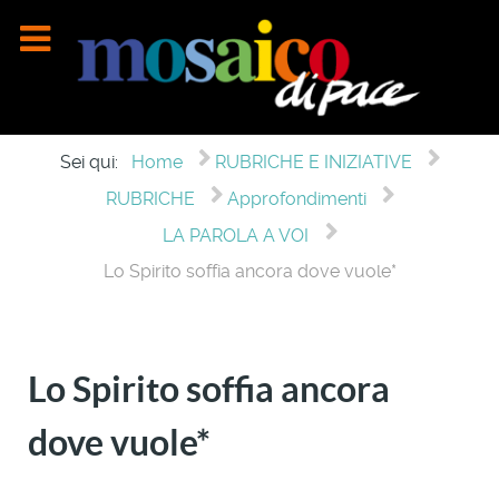
Sei qui:
Home
RUBRICHE E INIZIATIVE
RUBRICHE
Approfondimenti
LA PAROLA A VOI
Lo Spirito soffia ancora dove vuole*
Lo Spirito soffia ancora
dove vuole*