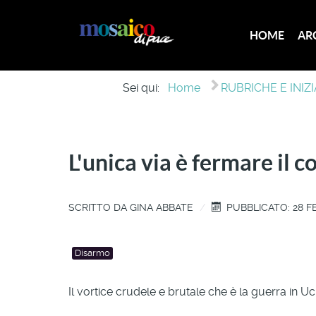
HOME
AR
Sei qui:
Home
RUBRICHE E INIZ
L'unica via è fermare il co
SCRITTO DA
GINA ABBATE
PUBBLICATO: 28 F
Disarmo
Il vortice crudele e brutale che è la guerra in Ucr