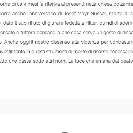
 come circa 4 mesi fa riferiva ai presenti, nella chiesa bolzani
o ricorre anche l’anniversario di Josef Mayr Nusser, morto di 
to il suo rifiuto di giurare fedeltà a Hitler, quindi di aderir
 pensato e tuttora pensano: a che cosa serve un gesto di dis
 Anche oggi il nostro dissenso alla violenza per contrastare
’investimento in questi strumenti di morte di risorse necessari
itto che passa sotto altri nomi. La luce che emana dal bea