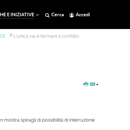
HE E INIZIATIVE
Cerca
Accedi
VOI
L'unica via è fermare il conflitto
n mostra spiragli di possibilità di interruzione.