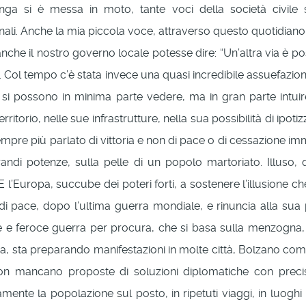
langa si è messa in moto, tante voci della società civile
nali. Anche la mia piccola voce, attraverso questo quotidia
he il nostro governo locale potesse dire: “Un’altra via è possi
e. Col tempo c’è stata invece una quasi incredibile assuefazi
 si possono in minima parte vedere, ma in gran parte intuir
itorio, nelle sue infrastrutture, nella sua possibilità di ipot
sempre più parlato di vittoria e non di pace o di cessazione imm
grandi potenze, sulla pelle di un popolo martoriato. Illuso
E l’Europa, succube dei poteri forti, a sostenere l’illusion
 di pace, dopo l’ultima guerra mondiale, e rinuncia alla sua
e e feroce guerra per procura, che si basa sulla menzogna,
talia, sta preparando manifestazioni in molte città, Bolzano 
 Non mancano proposte di soluzioni diplomatiche con precisi
mente la popolazione sul posto, in ripetuti viaggi, in luoghi 