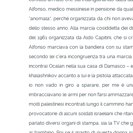
Alfonso, medico messinese in pensione da qualc
“anomala”, perché organizzata da chi non aveva
dello stesso anno. Alla marcia cosiddetta dei d
del 1961 organizzata da Aldo Capitini, che si c
Alfonso marciava con la bandiera con su stampa
secondo lei c’era incongruenza tra una marcia
incontrai Ocalan nella sua casa di Damasco – e 
khalashnikov accanto a lui e la pistola attaccata
io non vado in giro a sparare, per me è una
imbracciavano le armi per non farsi ammazzare o
molti palestinesi incontrati lungo il cammino ha
provocatorie di alcuni soldati israeliani che rit
parlato diversi organi di stampa, sia la TV che 
al bambino. Poi se il marito di questa donna si