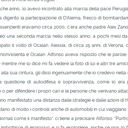
he anno, lo avevo incontrato alla marcia della pace Perugi
 digerito la partecipazione di D’Alema, fresco di bombardam
issenzienti eravamo circa 2000, c’era anche padre Alex Zanote
reò una seconda marcia nello stesso anno, a pochi mesi da que
to il volto di Ocalan. Alessia, di circa 25 anni, di Veron
 nonviolenta e Ocalan. Alfonso aveva risposto che le parole
mentre me lo dice mi fa vedere la foto di lui e altri tre ami
 alla sua cintura, gli dissi ingenuamente che io credevo nella 
 questione di autodifesa e sopravvivenza, come lo era per
 per difendere i propri cari e le persone che venivano attacca
nno manifestato una distanza dalle strategie e dalle azioni di
ardano di molto i controlli anche di automobili in cui viaggiano
giornali come il manifesto”, ci tiene a precisare Alfonso. “Pur
 imbottisce di esplosivo e si fa esplodere, anche se non lo fa