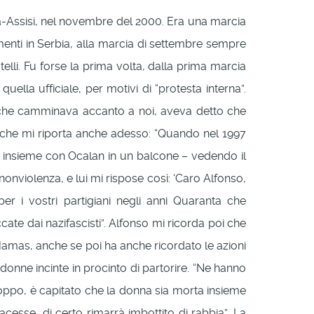
a-Assisi, nel novembre del 2000. Era una marcia
enti in Serbia, alla marcia di settembre sempre
lli. Fu forse la prima volta, dalla prima marcia
lla ufficiale, per motivi di “protesta interna”.
a, che camminava accanto a noi, aveva detto che
 che mi riporta anche adesso: “Quando nel 1997
ci insieme con Ocalan in un balcone – vedendo il
nonviolenza, e lui mi rispose così: ‘Caro Alfonso,
 i vostri partigiani negli anni Quaranta che
te dai nazifascisti”. Alfonso mi ricorda poi che
 Hamas, anche se poi ha anche ricordato le azioni
 donne incinte in procinto di partorire. “Ne hanno
troppo, è capitato che la donna sia morta insieme
cesse, di certo rimarrà imbottito di rabbia”. La