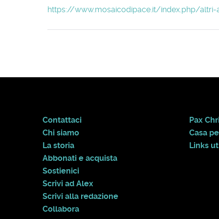
https://www.mosaicodipace.it/index.php/altri-
Contattaci
Pax Chri
Chi siamo
Casa pe
La storia
Links uti
Abbonati e acquista
Sostienici
Scrivi ad Alex
Scrivi alla redazione
Collabora