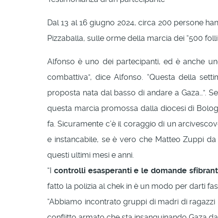
Dal 13 al 16 giugno 2024, circa 200 persone han
Pizzaballa, sulle orme della marcia dei “500 fol
Alfonso è uno dei partecipanti, ed è anche uno 
combattiva”, dice Alfonso. “Questa della sett
proposta nata dal basso di andare a Gaza…”. Se 
questa marcia promossa dalla diocesi di Bologn
fa. Sicuramente c’è il coraggio di un arcivesco
e instancabile, se è vero che Matteo Zuppi da d
questi ultimi mesi e anni.
“I
controlli esasperanti e le domande sfibranti 
fatto la polizia al chek in è un modo per darti fas
“Abbiamo incontrato gruppi di madri di ragazzi i
conflitto armato che sta insanguinando Gaza da 