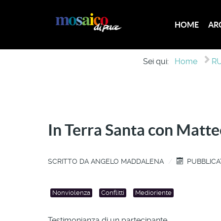
HOME
AR
Sei qui:
Home
RU
In Terra Santa con Matte
SCRITTO DA
ANGELO MADDALENA
PUBBLICA
Nonviolenza
Conflitti
Medioriente
Testimonianza di un partecipante