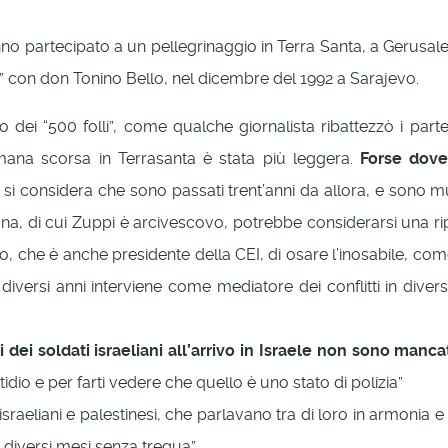
no partecipato a un pellegrinaggio in Terra Santa, a Gerusal
li” con don Tonino Bello, nel dicembre del 1992 a Sarajevo.
dei “500 folli”, come qualche giornalista ribattezzò i parte
imana scorsa in Terrasanta è stata più leggera.
Forse dov
si considera che sono passati trent’anni da allora, e sono mut
a, di cui Zuppi è arcivescovo, potrebbe considerarsi una ri
vo, che è anche presidente della CEI, di osare l’inosabile, c
iversi anni interviene come mediatore dei conflitti in diversi
dei soldati israeliani all’arrivo in Israele non sono manca
tidio e per farti vedere che quello è uno stato di polizia”
sraeliani e palestinesi, che parlavano tra di loro in armonia e
diversi mesi senza tregua”.