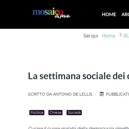
HOME
AR
Sei qui:
Home
RU
La settimana sociale dei c
SCRITTO DA
ANTONIO DE LELLIS
PUBBLICATO
Politica
Chiesa
Società
Curare il cuore malato della democrazia rimett