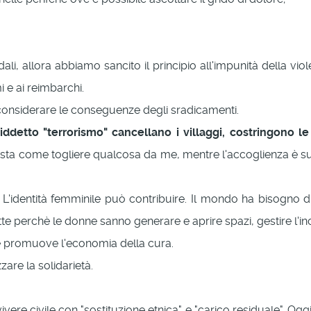
i, allora abbiamo sancito il principio all'impunità della vi
i e ai reimbarchi.
considerare le conseguenze degli sradicamenti.
siddetto "terrorismo" cancellano i villaggi, costringono 
vista come togliere qualcosa da me, mentre l'accoglienza è s
 L'identità femminile può contribuire. Il mondo ha bisogno d
tte perchè le donne sanno generare e aprire spazi, gestire l'i
 e promuove l'economia della cura.
are la solidarietà.
ere civile con "sostituzione etnica" e "carico residuale". Oggi