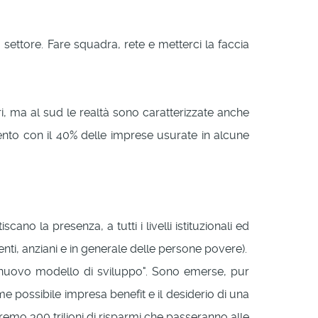
o settore. Fare squadra, rete e metterci la faccia
, ma al sud le realtà sono caratterizzate anche
ento con il 40% delle imprese usurate in alcune
no la presenza, a tutti i livelli istituzionali ed
ndenti, anziani e in generale delle persone povere).
un nuovo modello di sviluppo". Sono emerse, pur
me possibile impresa benefit e il desiderio di una
remo 300 trilioni di risparmi che passeranno alle