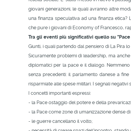
giovani generazioni, le quali avranno altre mod
una finanza speculativa ad una finanza etica? L
che pure i giovani di Economy of Francesco, rap
Tra gli eventi più significativi quello su "Pac
Giunti, i quali partendo dal pensiero di La Pira 
Sicuramente problemi di leadership, ma anche sco
diplomatici per la pace e il dialogo. Nemmeno u
senza precedenti: il parlamento danese a fine
risparmiate alle spese militari. I segnali negativ
I concetti importanti espressi:
- la Pace ostaggio del potere e della prevaricaz
- la Pace come zone di umanizzazione dense di
- le guerre cancellano il volto;
- necessità di creare spazi dell'incontro, stando n