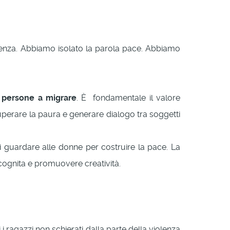
olenza. Abbiamo isolato la parola pace. Abbiamo
le persone a migrare
. È fondamentale il valore
uperare la paura e generare dialogo tra soggetti
i guardare alle donne per costruire la pace. La
ncognita e promuovere creatività.
 i ragazzi non schierati dalla parte della violenza