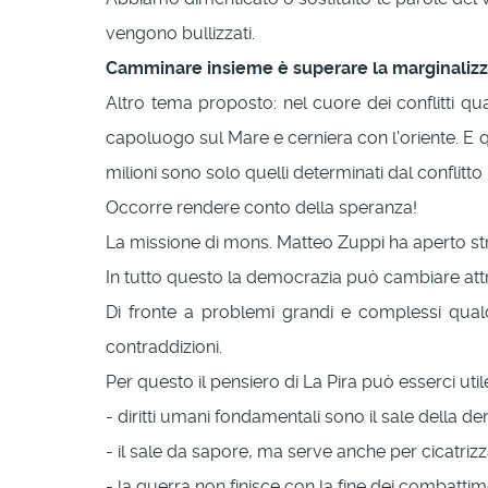
vengono bullizzati.
Camminare insieme è superare la marginalizz
Altro tema proposto: nel cuore dei conflitti qu
capoluogo sul Mare e cerniera con l'oriente. E q
milioni sono solo quelli determinati dal conflitto 
Occorre rendere conto della speranza!
La missione di mons. Matteo Zuppi ha aperto stra
In tutto questo la democrazia può cambiare attr
Di fronte a problemi grandi e complessi qualc
contraddizioni.
Per questo il pensiero di La Pira può esserci util
- diritti umani fondamentali sono il sale della d
- il sale da sapore, ma serve anche per cicatrizza
- la guerra non finisce con la fine dei combattime