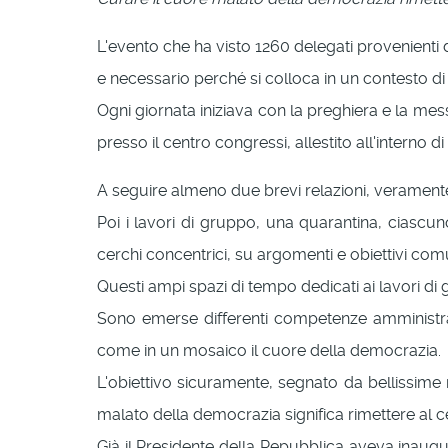
L'evento che ha visto 1260 delegati provenienti d
e necessario perché si colloca in un contesto di 
Ogni giornata iniziava con la preghiera e la messa
presso il centro congressi, allestito all'interno 
A seguire almeno due brevi relazioni, veramente d
Poi i lavori di gruppo, una quarantina, ciasc
cerchi concentrici, su argomenti e obiettivi comun
Questi ampi spazi di tempo dedicati ai lavori di 
Sono emerse differenti competenze amministrativ
come in un mosaico il cuore della democrazia.
L'obiettivo sicuramente, segnato da bellissime r
malato della democrazia significa rimettere al c
Già il Presidente della Repubblica aveva inaugu