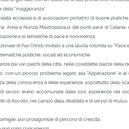
a della "maggioranza".
 realtà ecclesiali e di associazioni portatrici di buone pratich
liana, Anna e Nunzia Mastropasqua del punti pace di Catania, d
iazione e le tematiche di pace e nonviolenza.
zionale di Pax Christi, invitato a una tavola rotonda su "Pace 
ie tematiche politiche, sociali ed economiche.
ianze dai vari palchi della città, nelle cosiddette piazze della
, con un piccolo problema legato alla "Applicazione" e al
zza della conoscenza e delle esperienze, soprattutto dello s
i di lavoro erano accomunate dalle loro esperienze nel soc
entri di Ascolto, nel campo della disabilità e di servizi di mutu
 famiglie, pur protagoniste di percorsi di crescita;
one non sono consapevoli;