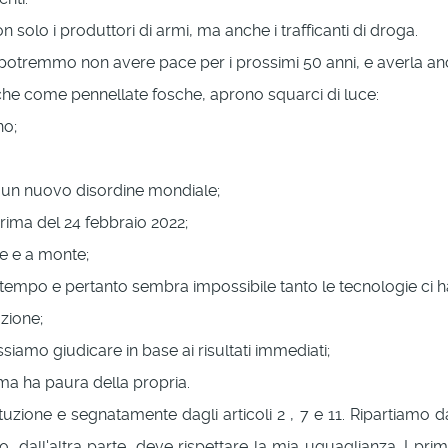
olo i produttori di armi, ma anche i trafficanti di droga.
tremmo non avere pace per i prossimi 50 anni, e averla anche
 che come pennellate fosche, aprono squarci di luce:
no;
a un nuovo disordine mondiale;
prima del 24 febbraio 2022;
le e a monte;
empo e pertanto sembra impossibile tanto le tecnologie ci hann
zione;
siamo giudicare in base ai risultati immediati;
 ma ha paura della propria.
uzione e segnatamente dagli articoli 2 , 7 e 11. Ripartiamo da
all'altra parte, deve rispettare la mia uguaglianza. I primi 