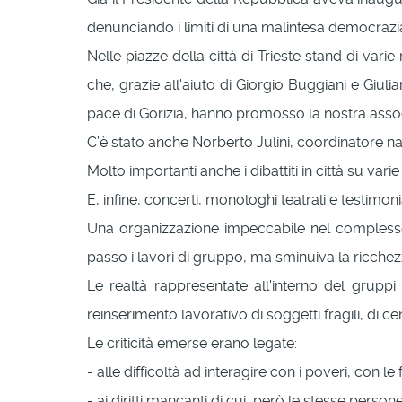
denunciando i limiti di una malintesa democrazi
Nelle piazze della città di Trieste stand di varie
che, grazie all'aiuto di Giorgio Buggiani e Giu
pace di Gorizia, hanno promosso la nostra assoc
C’è stato anche Norberto Julini, coordinatore na
Molto importanti anche i dibattiti in città su var
E, infine, concerti, monologhi teatrali e testimon
Una organizzazione impeccabile nel complesso
passo i lavori di gruppo, ma sminuiva la ricche
Le realtà rappresentate all'interno del grupp
reinserimento lavorativo di soggetti fragili, di c
Le criticità emerse erano legate:
- alle difficoltà ad interagire con i poveri, con le
- ai diritti mancanti di cui, però le stesse pers