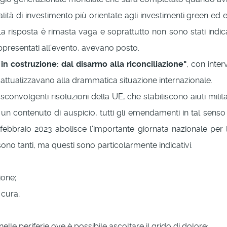
alità di investimento più orientate agli investimenti green ed
a risposta è rimasta vaga e soprattutto non sono stati indic
presentati all'evento, avevano posto.
e in costruzione: dal disarmo alla riconciliazione"
, con inter
lo attualizzavano alla drammatica situazione internazionale.
nvolgenti risoluzioni della UE, che stabiliscono aiuti milita
n contenuto di auspicio, tutti gli emendamenti in tal senso s
 febbraio 2023 abolisce l'importante giornata nazionale per
i sono tanti, ma questi sono particolarmente indicativi.
ione;
 cura;
elle periferie ove è possibile ascoltare il grido di dolore;