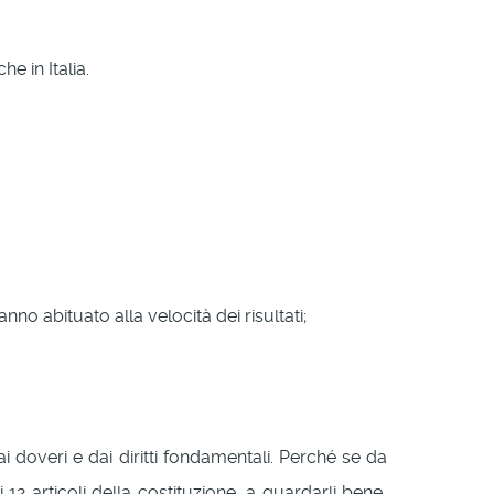
 in Italia.
o abituato alla velocità dei risultati;
i doveri e dai diritti fondamentali. Perché se da
12 articoli della costituzione, a guardarli bene,