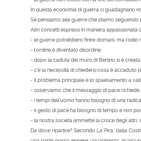
In questa economia di guerra ci guadagnano non s
Se pensiamo alle guerre che stiamo seguendo po
Altri concetti espressi in maniera appassionata
- le guerre potrebbero finire domani, ma l'odio 
- l'ordine è diventato disordine;
- dopo la caduta del muro di Berlino si è creat
- c'è la necessità di chiedersi cosa è accaduto 
- il problema principale è lo spaesamento a val
- osserviamo che il messaggio di pace richiede t
- i tempi dell'uomo hanno bisogno di una radica
- il gesto di pace ha bisogno di tempo e non pos
- la nostra società ammette la croce degli altri,
Da dove ripartire? Secondo La Pira, dalla Costit
una parte posso esigere uguaglianza, qualcuno, d