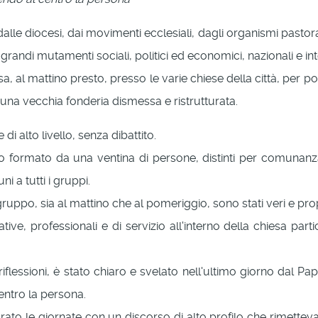
alle diocesi, dai movimenti ecclesiali, dagli organismi pastoral
grandi mutamenti sociali, politici ed economici, nazionali e int
, al mattino presto, presso le varie chiese della città, per poi
di una vecchia fonderia dismessa e ristrutturata.
i alto livello, senza dibattito.
uno formato da una ventina di persone, distinti per comuna
i a tutti i gruppi.
gruppo, sia al mattino che al pomeriggio, sono stati veri e pr
e, professionali e di servizio all'interno della chiesa partic
iflessioni, è stato chiaro e svelato nell'ultimo giorno dal P
entro la persona.
rato le giornate con un discorso di alto profilo che rimettev