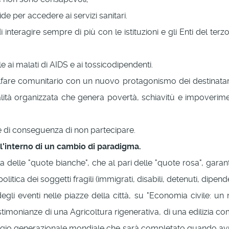
vide per accedere ai servizi sanitari.
 interagire sempre di più con le istituzioni e gli Enti del terz
e ai malati di AIDS e ai tossicodipendenti.
lfare comunitario con un nuovo protagonismo dei destinatari
alità organizzata che genera povertà, schiavitù e impoverim
e e di conseguenza di non partecipare.
ll'interno di un cambio di paradigma.
le "quote bianche", che al pari delle "quote rosa", garantisca
politica dei soggetti fragili (immigrati, disabili, detenuti, dipe
degli eventi nelle piazze della città, su "Economia civile: 
estimonianze di una Agricoltura rigenerativa, di una edilizia co
assaggio generazionale mondiale che sarà completato quando av