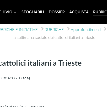
CHIVIO
SFOGLIABILI
DOSSIER
ACQUISTA
RUBRIC
BRICHE E INIZIATIVE
RUBRICHE
Approfondimenti
La settimana sociale dei cattolici italiani a Trieste
attolici italiani a Trieste
: 22 AGOSTO 2024
endo al centro la persona