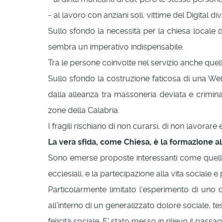
- al lavoro con anziani soli, vittime del Digital di
Sullo sfondo la necessità per la chiesa locale di
sembra un imperativo indispensabile.
Tra le persone coinvolte nel servizio anche quell
Sullo sfondo la costruzione faticosa di una We
dalla alleanza tra massoneria deviata e crimin
zone della Calabria.
I fragili rischiano di non curarsi, di non lavorar
La vera sfida, come Chiesa, è la formazione a
Sono emerse proposte interessanti come quella del
ecclesiali, e la partecipazione alla vita sociale e 
Particolarmente limitato l'esperimento di uno 
all'interno di un generalizzato dolore sociale, t
felicità sociale. E' stato messo in rilievo il p