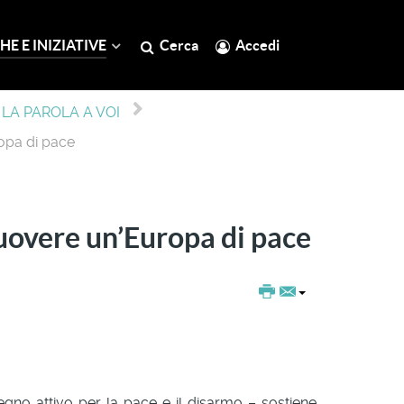
HE E INIZIATIVE
Cerca
Accedi
LA PAROLA A VOI
opa di pace
uovere un’Europa di pace
gno attivo per la pace e il disarmo – sostiene