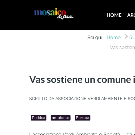
HOME
AR
Sei qui:
Home
RU
Vas sostie
Vas sostiene un comune 
SCRITTO DA
ASSOCIAZIONE VERDI AMBIENTE E SO
Politica
ambiente
Europa
L’associazione Verdi Ambiente e Società – da 