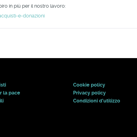
ro in più per il nostro lavoro:
acquisti-e-donazioni
sti
Cookie policy
r la pace
Privacy policy
li
Condizioni d'utilizzo