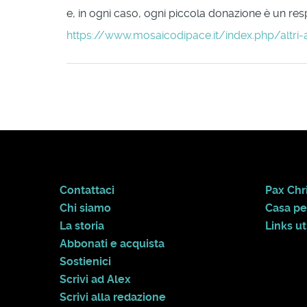
e, in ogni caso, ogni piccola donazione è un respi
https://www.mosaicodipace.it/index.php/altri-
Contattaci
Pax Chri
Chi siamo
Casa pe
La storia
Links uti
Abbonati e acquista
Sostienici
Scrivi ad Alex
Scrivi alla redazione