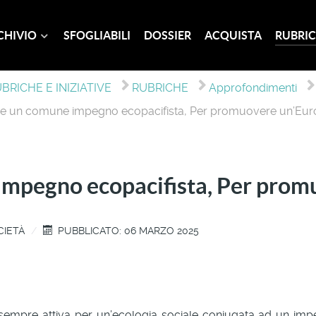
CHIVIO
SFOGLIABILI
DOSSIER
ACQUISTA
RUBRIC
BRICHE E INIZIATIVE
RUBRICHE
Approfondimenti
ne un comune impegno ecopacifista, Per promuovere un’Eur
impegno ecopacifista, Per prom
CIETÀ
PUBBLICATO: 06 MARZO 2025
sempre attiva per un’ecologia sociale coniugata ad un impe