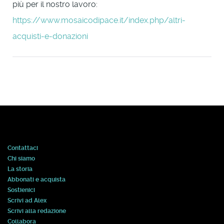
più per il nostro lavoro:
https://www.mosaicodipace.it/index.php/altri-
acquisti-e-donazioni
Contattaci
Chi siamo
La storia
Abbonati e acquista
Sostienici
Scrivi ad Alex
Scrivi alla redazione
Collabora