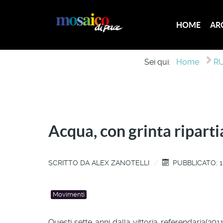
HOME
AR
Sei qui:
Home
RU
Acqua, con grinta ripart
SCRITTO DA
ALEX ZANOTELLI
PUBBLICATO: 
Movimenti
Questi sette anni dalla vittoria referendaria(2