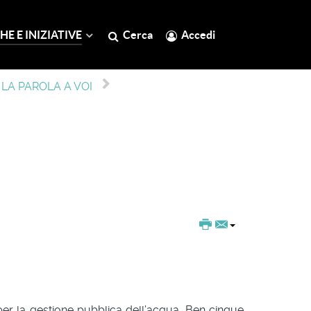
HE E INIZIATIVE
Cerca
Accedi
LA PAROLA A VOI
 per la gestione pubblica dell’acqua. Ben cinque