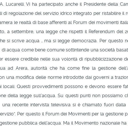
f. A. Lucarelli. Vi ha partecipato anche il Presidente della 
di regolazione del servizio idrico integrato per ristabilire il
amera le realtà di base afferenti al Forum dei movimenti ital
 a settembre, una legge che rispetti il Referendum del 201
 si scrive acqua , ma si legge democrazia. Per questo non
 di acqua come bene comune sottintende una società basata s
r essere credibile nelle sua volontà di ripubblicizzazione d
ua ad Arera, autorità che ha come fine la gestione dell’a
con una modifica delle norme introdotte dai governi a trazio
ni locali. Questi provvedimenti possono e devono essere fat
ione della legge sull’acqua. Su questi punti non possiamo 
n una recente intervista televisiva si è chiamato fuori da
servizio”. Per questo il Forum dei Movimenti per la gestion
 gestione pubblica dell’acqua. Ma il Movimento nazionale ha 