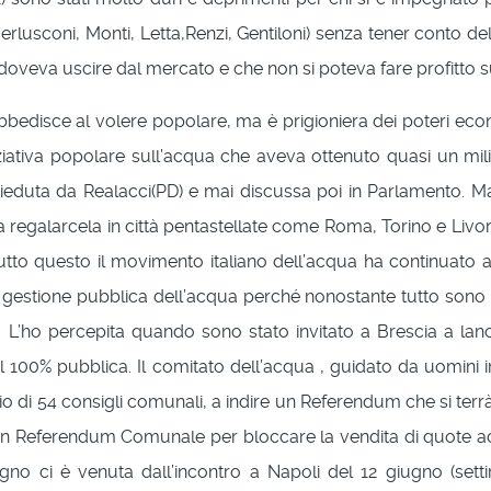
erlusconi, Monti, Letta,Renzi, Gentiloni) senza tener conto del
oveva uscire dal mercato e che non si poteva fare profitto s
edisce al volere popolare, ma è prigioniera dei poteri economico
iziativa popolare sull’acqua che aveva ottenuto quasi un mil
duta da Realacci(PD) e mai discussa poi in Parlamento. Ma a
a regalarcela in città pentastellate come Roma, Torino e Livor
o questo il movimento italiano dell’acqua ha continuato a r
la gestione pubblica dell’acqua perché nonostante tutto sono 
 L’ho percepita quando sono stato invitato a Brescia a lan
è al 100% pubblica. Il comitato dell’acqua , guidato da uomi
o di 54 consigli comunali, a indire un Referendum che si terrà 
 Referendum Comunale per bloccare la vendita di quote acqu
pegno ci è venuta dall’incontro a Napoli del 12 giugno (set