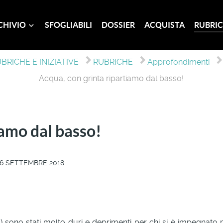
CHIVIO
SFOGLIABILI
DOSSIER
ACQUISTA
RUBRIC
BRICHE E INIZIATIVE
RUBRICHE
Approfondimenti
Acqua, con grinta ripartiamo dal basso!
iamo dal basso!
16 SETTEMBRE 2018
011) sono stati molto duri e deprimenti per chi si è impegnato