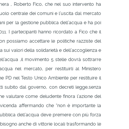
Camera , Roberto Fico, che nel suo intervento ha
 ruolo centrale dei comuni e l’uscita dal mercato
iani per la gestione pubblica dell’acqua e ha poi
1. I partecipanti hanno ricordato a Fico che il
 possiamo accettare le politiche razziste del
ui valori della solidarietà e dell’accoglienza e
ell’acqua ,il movimento 5 stelle dovrà sottrarre
cqua nel mercato, per restituirli al Ministero
ne PD nel Testo Unico Ambiente per restituire il
ti subito dal governo, con decreti legge,senza
che valutare come deludente finora l’azione del
lla vicenda affermando che “non è importante la
e pubblica dell’acqua deve premere con più forza
bisogno anche di vittorie locali trasformando le