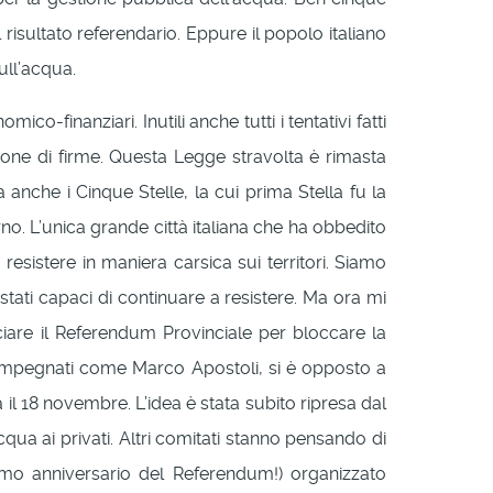
 risultato referendario. Eppure il popolo italiano
ull’acqua.
-finanziari. Inutili anche tutti i tentativi fatti
ione di firme. Questa Legge stravolta è rimasta
nche i Cinque Stelle, la cui prima Stella fu la
no. L’unica grande città italiana che ha obbedito
esistere in maniera carsica sui territori. Siamo
stati capaci di continuare a resistere. Ma ora mi
ciare il Referendum Provinciale per bloccare la
ni impegnati come Marco Apostoli, si è opposto a
il 18 novembre. L’idea è stata subito ripresa dal
a ai privati. Altri comitati stanno pensando di
timo anniversario del Referendum!) organizzato