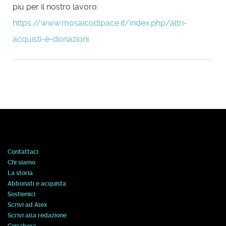
più per il nostro lavoro:
https://www.mosaicodipace.it/index.php/altri-
acquisti-e-donazioni
Contattaci
Chi siamo
La storia
Abbonati e acquista
Sostienici
Scrivi ad Alex
Scrivi alla redazione