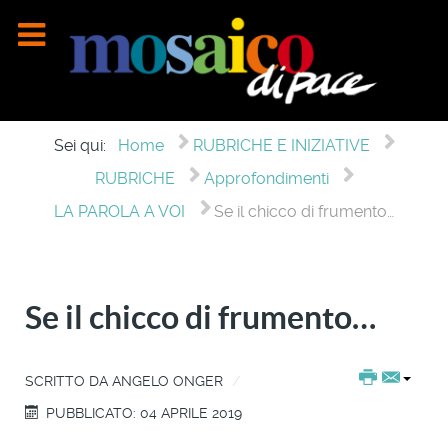
Sei qui:
Home
RUBRICHE E INIZIATIVE
RUBRICHE
Approfondimenti
LA PAROLA A VOI
Se il chicco di frumento…
Se il chicco di frumento…
SCRITTO DA
ANGELO ONGER
PUBBLICATO: 04 APRILE 2019