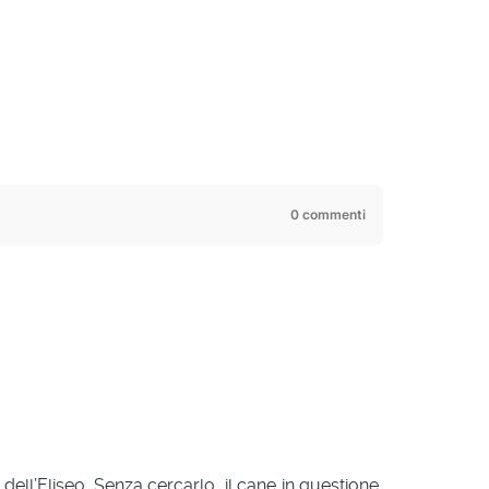
0 commenti
ell’Eliseo. Senza cercarlo, il cane in questione,