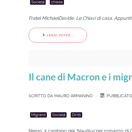
Società
chiese
Fratel MichaelDavide, Le Chiavi di casa. Appunti 
LEGGI TUTTO...
Il cane di Macron e i mig
SCRITTO DA
MAURO ARMANINO
PUBBLICATO
Migranti
Società
Diritti
Nemo, il capitano del ‘Nautilus’nel romanzo di G