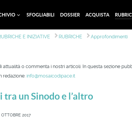
CHIVIO
SFOGLIABILI
DOSSIER
ACQUISTA
RUBRIC
RUBRICHE E INIZIATIVE
RUBRICHE
Approfondimenti
 di attualità o commenta i nostri articoli. In questa sezione pubb
 in redazione:
info@mosaicodipace.it
 tra un Sinodo e l’altro
6 OTTOBRE 2017