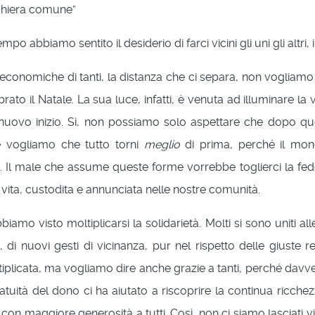
eghiera comune”
mpo abbiamo sentito il desiderio di farci vicini gli uni gli altri
ltà economiche di tanti, la distanza che ci separa, non vogli
rato il Natale. La sua luce, infatti, è venuta ad illuminare l
n nuovo inizio. Sì, non possiamo solo aspettare che dopo q
e vogliamo che tutto torni
meglio
di prima, perché il mo
renza. Il male che assume queste forme vorrebbe toglierci la f
 vita, custodita e annunciata nelle nostre comunità.
iamo visto moltiplicarsi la solidarietà. Molti si sono uniti 
, di nuovi gesti di vicinanza, pur nel rispetto delle giuste 
ltiplicata, ma vogliamo dire anche grazie a tanti, perché dav
gratuità del dono ci ha aiutato a riscoprire la continua ricchez
con maggiore generosità a tutti. Così, non ci siamo lasciati v