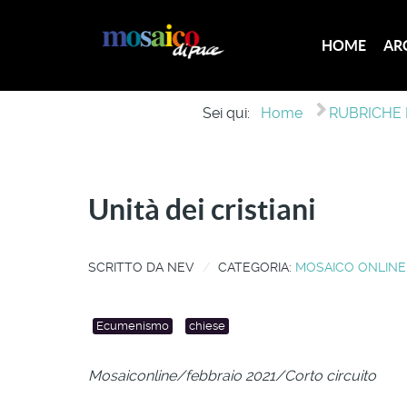
HOME
AR
Sei qui:
Home
RUBRICHE E
Unità dei cristiani
SCRITTO DA
NEV
CATEGORIA:
MOSAICO ONLINE
Ecumenismo
chiese
Mosaiconline/febbraio 2021/Corto circuito