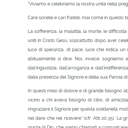
“Viviamo e celebriamo la nostra unità nella pr
Care sorelle e cari fratelli, mai come in questo te
La sofferenza, la malattia, la morte, le diffico
uniti in Cristo Gesù, soprattutto dopo aver celeb
luce di speranza, di pace, luce che indica u
abitualmente si dice. Noi, invece, sogniamo 
dall’ingiustizia, dall’arroganza e dall’indiffe
dalla presenza del Signore e della sua Parola di
In questi mesi di dolore e di grande bisogno abb
vicino a chi aveva bisogno di cibo, di amicizia
ringraziare il Signore per questa solidarietà mo
nel dare che nel ricevere” (cfr. Atti 20,35). La 
grazia di Dio, che siamo chiamati a comunicare 