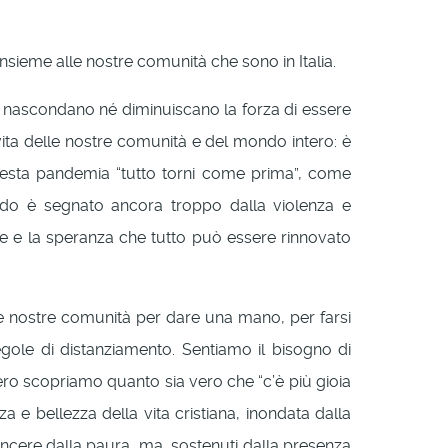
, insieme alle nostre comunità che sono in Italia.
amo nascondano né diminuiscano la forza di essere
a vita delle nostre comunità e del mondo intero: è
uesta pandemia “tutto torni come prima”, come
ndo è segnato ancora troppo dalla violenza e
ede e la speranza che tutto può essere rinnovato
alle nostre comunità per dare una mano, per farsi
regole di distanziamento. Sentiamo il bisogno di
vero scopriamo quanto sia vero che “c’è più gioia
za e bellezza della vita cristiana, inondata dalla
incere dalla paura, ma, sostenuti dalla presenza