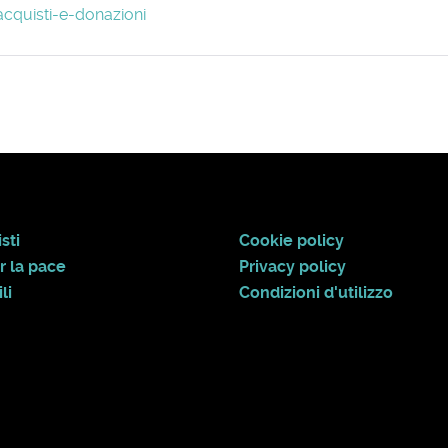
acquisti-e-donazioni
sti
Cookie policy
r la pace
Privacy policy
li
Condizioni d'utilizzo