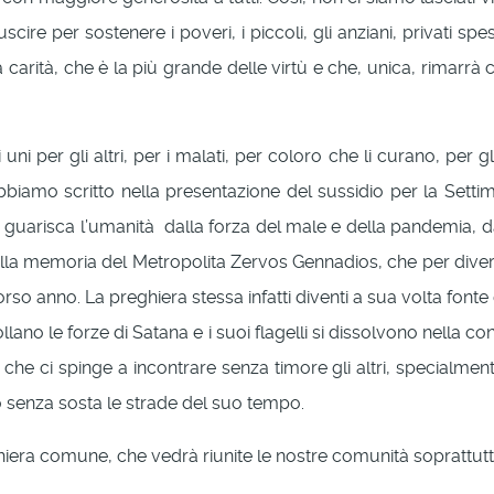
e per sostenere i poveri, i piccoli, gli anziani, privati spes
 carità, che è la più grande delle virtù e che, unica, rimarrà
uni per gli altri, per i malati, per coloro che li curano, per gli 
mo scritto nella presentazione del sussidio per la Settimana
guarisca l’umanità dalla forza del male e della pandemia, dall’i
lla memoria del Metropolita Zervos Gennadios, che per diver
orso anno. La preghiera stessa infatti diventi a sua volta fonte di
crollano le forze di Satana e i suoi flagelli si dissolvono nella
 ci spinge a incontrare senza timore gli altri, specialmente i p
 senza sosta le strade del suo tempo.
hiera comune, che vedrà riunite le nostre comunità soprattut