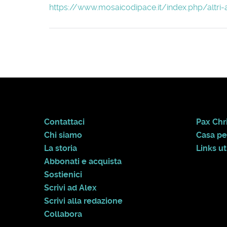
https://www.mosaicodipace.it/index.php/altri-
Contattaci
Pax Chri
Chi siamo
Casa pe
La storia
Links uti
Abbonati e acquista
Sostienici
Scrivi ad Alex
Scrivi alla redazione
Collabora