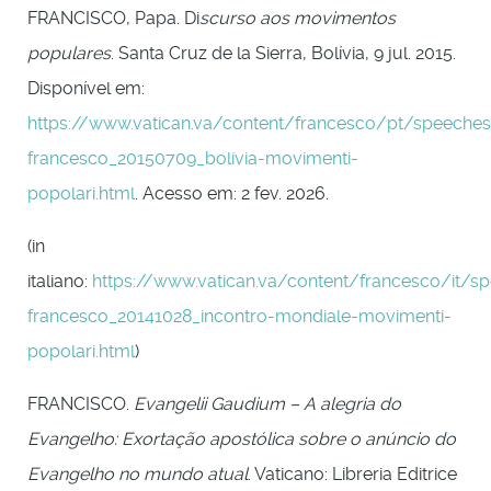
FRANCISCO, Papa. Di
scurso aos movimentos
populares
. Santa Cruz de la Sierra, Bolívia, 9 jul. 2015.
Disponível em:
https://www.vatican.va/content/francesco/pt/speech
francesco_20150709_bolivia-movimenti-
popolari.html
. Acesso em: 2 fev. 2026.
(in
italiano:
https://www.vatican.va/content/francesco/it
francesco_20141028_incontro-mondiale-movimenti-
popolari.html
)
FRANCISCO.
Evangelii Gaudium – A alegria do
Evangelho: Exortação apostólica sobre o anúncio do
Evangelho no mundo atual
. Vaticano: Libreria Editrice