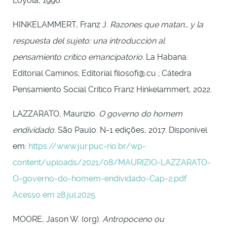
Loyola, 1990.
HINKELAMMERT, Franz J.
Razones que matan… y la
respuesta del sujeto: una introducción al
pensamiento crítico emancipatorio
. La Habana:
Editorial Caminos; Editorial filosofi@.cu ; Cátedra
Pensamiento Social Crítico Franz Hinkelammert, 2022.
LAZZARATO, Maurizio.
O governo do homem
endividado
. São Paulo: N-1 edições, 2017. Disponível
em:
https://www.jur.puc-rio.br/wp-
content/uploads/2021/08/MAURIZIO-LAZZARATO-
O-governo-do-homem-endividado-Cap-2.pdf
Acesso em 28.jul.2025.
MOORE, Jason W. (org).
Antropoceno ou