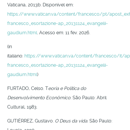
Vaticana, 2013b. Disponível em:
https://www.vatican.va/content/francesco/pt/apost_e
francesco_esortazione-ap_20131124_evangelii-
gaudium.html
. Acesso em: 11 fev. 2026.
(in
italiano:
https://www.vatican.va/content/francesco/it/
francesco_esortazione-ap_20131124_evangelii-
gaudium.html
)
FURTADO, Celso. T
eoria e Política do
Desenvolvimento Econômico
. São Paulo: Abril
Cultural, 1983.
GUTIÉRREZ, Gustavo.
O Deus da vida
. São Paulo: