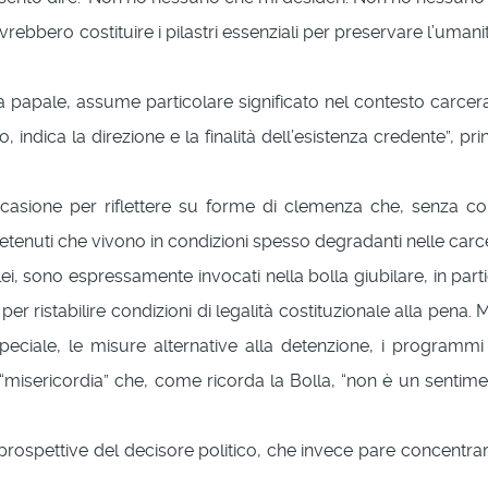
bbero costituire i pilastri essenziali per preservare l’umanit
a papale, assume particolare significato nel contesto carce
, indica la direzione e la finalità dell’esistenza credente”, 
asione per riflettere su forme di clemenza che, senza com
detenuti che vivono in condizioni spesso degradanti nelle carc
ilei, sono espressamente invocati nella bolla giubilare, in part
per ristabilire condizioni di legalità costituzionale alla pen
a speciale, le misure alternative alla detenzione, i programmi
 “misericordia” che, come ricorda la Bolla, “non è un senti
spettive del decisore politico, che invece pare concentrarsi 