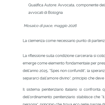
Qualifica Autore:
Avvocata, componente della C
avvocati di Bologna
Mosaico di pace, maggio 2026
La clemenza come necessario punto di partenza 
La riflessione sulla condizione carceraria si col
emerge come elemento fondamentale per preserva
dell’anno 2025, “Spes non confundit”, la speranz
separarci dall’amore divino”, principio che deve 
Il sistema penitenziario italiano si confronta 
dell’ordinamento penitenziario stabilisce che “
persona”, principio che trova eco nelle parole 