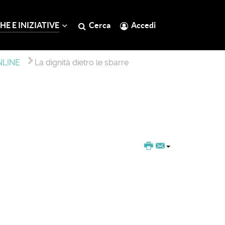
HE E INIZIATIVE
Cerca
Accedi
NLINE
La dignità dietro le sbarre