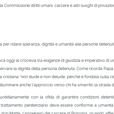
ommissione diritti umani, carcere e altri luoghi di privazione
per ridare speranza, dignità e umanità alle persone detenut
loca oggi al crocevia tra esigenze di giustizia e imperativo d
re la dignità della persona detenuta. Come ricorda Papa Fr
a cristiana “non illude e non delude, perché è fondata sulla 
illuminare anche l’approccio verso chi ha smarrito la strada de
quotidianamente con la sfida di garantire condizioni detent
il trattamento penitenziario deve essere conforme a umanità e
di don Mattè, cappellano del carcere di Bologna, quando affer