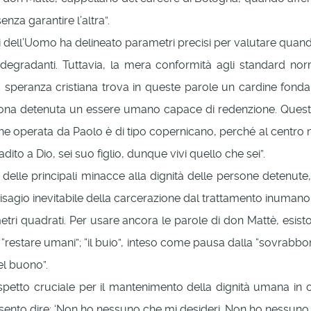
nza garantire l’altra”.
 dell’Uomo ha delineato parametri precisi per valutare quando 
degradanti. Tuttavia, la mera conformità agli standard norm
la speranza cristiana trova in queste parole un cardine fond
ona detenuta un essere umano capace di redenzione. Questa p
 operata da Paolo è di tipo copernicano, perché al centro non 
adito a Dio, sei suo figlio, dunque vivi quello che sei”.
 delle principali minacce alla dignità delle persone detenu
disagio inevitabile della carcerazione dal trattamento inumano
metri quadrati. Per usare ancora le parole di don Mattè, esist
 “restare umani”; “il buio”, inteso come pausa dalla “sovrabbonda
el buono”.
spetto cruciale per il mantenimento della dignità umana in
ento dire: ‘Non ho nessuno che mi desideri. Non ho nessuno c