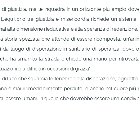
 di giustizia, ma le inquadra in un orizzonte più ampio dove 
quilibrio tra giustizia e misericordia richiede un sistema
 mai alla dimensione rieducativa e alla speranza di redenzione.
a storia spezzata che attende di essere ricomposta, un’ani
i da luogo di disperazione in santuario di speranza, dove
 che ha smarrito la strada e chiede una mano per ritrovarla
zioni più difficili in occasioni di grazia".
di luce che squarcia le tenebre della disperazione, ogni atto
 è mai irrimediabilmente perduto, e anche nel cuore più indu
e dell’essere umani, in quella che dovrebbe essere una cond