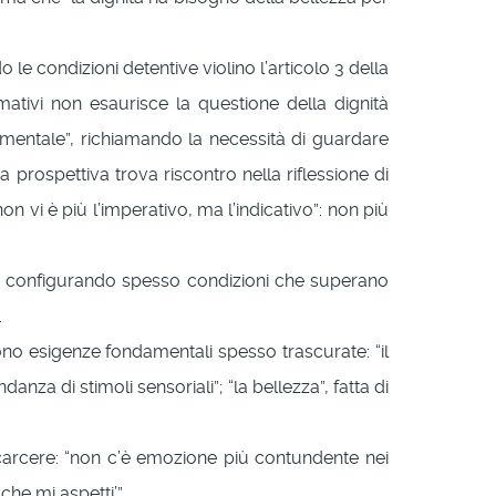
le condizioni detentive violino l’articolo 3 della
ativi non esaurisce la questione della dignità
amentale”, richiamando la necessità di guardare
rospettiva trova riscontro nella riflessione di
vi è più l’imperativo, ma l’indicativo”: non più
te, configurando spesso condizioni che superano
.
ono esigenze fondamentali spesso trascurate: “il
nza di stimoli sensoriali”; “la bellezza”, fatta di
 carcere: “non c’è emozione più contundente nei
he mi aspetti’”.