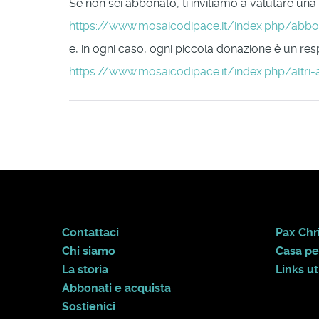
Se non sei abbonato, ti invitiamo a valutare una
https://www.mosaicodipace.it/index.php/abb
e, in ogni caso, ogni piccola donazione è un respi
https://www.mosaicodipace.it/index.php/altri-
Contattaci
Pax Chri
Chi siamo
Casa pe
La storia
Links uti
Abbonati e acquista
Sostienici