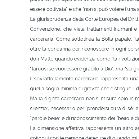
essere coltivata" e che "non si può volere l’una se
La giurisprudenza della Corte Europea dei Diritti
Convenzione, che vieta trattamenti inumani e 
carceraria. Come sottolinea la Bolla papale, “
oltre la condanna per riconoscere in ogni pers
don Mattè quando evidenzia come “la rivoluzione
“fai così se vuoi essere gradito a Dio”, ma “sei gr
Il sovraffollamento carcerario rappresenta una
quella soglia minima di gravità che distingue il 
Ma la dignità carceraria non si misura solo in 
silenzio”, necessario per “prendersi cura di sé” e
“parole belle” e di riconoscimento del “bello e d
La dimensione affettiva rappresenta un altro a
colloqui con le persone detenute di quando mi s