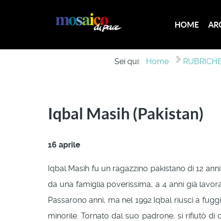
HOME
AR
Sei qui:
Home
RUBRICHE 
Iqbal Masih (Pakistan)
16 aprile
Iqbal Masih fu un ragazzino pakistano di 12 anni
da una famiglia poverissima, a 4 anni già lavor
Passarono anni, ma nel 1992 Iqbal riuscì a fugg
minorile. Tornato dal suo padrone, si rifiutò di