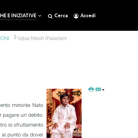
HE E INIZIATIVE
Cerca
Accedi
MONI
Iqbal Masih (Pakistan)
mento minorile. Nato
r pagare un debito.
ntro lo sfruttamento
se al punto da dover