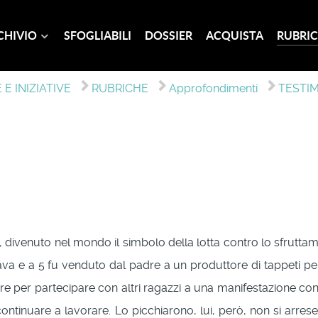
CHIVIO
SFOGLIABILI
DOSSIER
ACQUISTA
RUBRIC
E INIZIATIVE
RUBRICHE
Approfondimenti
TESTI
, divenuto nel mondo il simbolo della lotta contro lo sfrutta
ava e a 5 fu venduto dal padre a un produttore di tappeti pe
ire per partecipare con altri ragazzi a una manifestazione co
 continuare a lavorare. Lo picchiarono, lui, però, non si arre