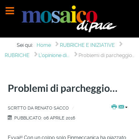
Sei qui:
Home
RUBRICHE E INIZIATIVE
RUBRICHE
L'opinione di...
Problemi di parcheggio…
Problemi di parcheggio…
SCRITTO DA
RENATO SACCO
PUBBLICATO: 06 APRILE 2016
Evvai!! Con un colpo solo Finmeccanica ha piazzato