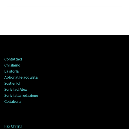
Contattaci
Chi siamo
La storia
Abbonati e acquista
Sostienici
Scrivi ad Alex
Scrivi alla redazione
Collabora
Pax Christi