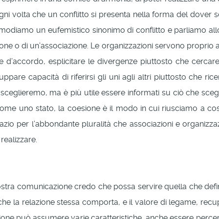
ni volta che un conflitto si presenta nella forma del dover s
omodiamo un eufemistico sinonimo di conflitto e parliamo all
one o di un’associazione. Le organizzazioni servono proprio a 
re d’accordo, esplicitare le divergenze piuttosto che cercare
viluppare capacità di riferirsi gli uni agli altri piuttosto ch
ceglieremo, ma è più utile essere informati su ciò che scegli
ome uno stato, la coesione è il modo in cui riusciamo a costru
spazio per l’abbondante pluralità che associazioni e organizz
realizzare.
nostra comunicazione credo che possa servire quella che defin
che la relazione stessa comporta, e il valore di legame, recup
sazione può assumere varie caratteristiche, anche essere perc