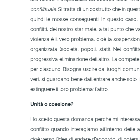
conflittuale
. Si tratta di un costrutto che in que
quindi le mosse conseguenti. In questo caso, l
conflitti, del nostro star male, a tal punto ch
violenza è il vero problema, cioè la sospensione 
organizzata (società, popoli, stati). Nel conf
progressiva eliminazione dell’altro. La compete
per ciascuno. Bisogna uscire dai luoghi comuni che
veri, si guardano bene dall’entrare anche solo 
estinguere il loro problema: l’altro.
Unità o coesione?
Ho scelto questa domanda perché mi interessava 
conflitto quando interagiamo all’interno delle 
cioè verso l’idea di andare d’accordo, di poters