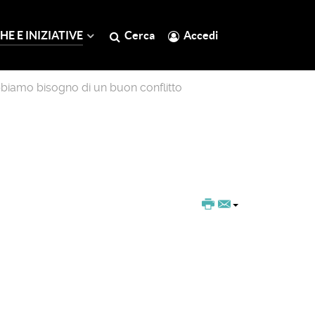
HE E INIZIATIVE
Cerca
Accedi
biamo bisogno di un buon conflitto