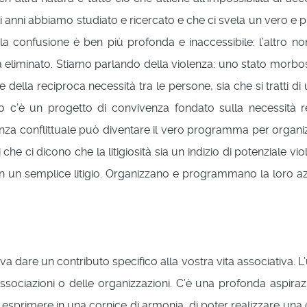
sti anni abbiamo studiato e ricercato e che ci svela un vero e p
a confusione è ben più profonda e inaccessibile: l’altro n
e va eliminato. Stiamo parlando della violenza: uno stato mor
della reciproca necessità tra le persone, sia che si tratti di
litto c’è un progetto di convivenza fondato sulla necessit
nza conflittuale può diventare il vero programma per organi
 ci dicono che la litigiosità sia un indizio di potenziale viole
in un semplice litigio. Organizzano e programmano la loro az
dare un contributo specifico alla vostra vita associativa. L
associazioni o delle organizzazioni. C’è una profonda aspira
i esprimere in una cornice di armonia, di poter realizzare un