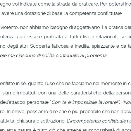
gno voi indicate come la strada da praticare. Per potersi inol
 avere una dotazione di base: la competenza conflittuale.
-violento, non abbiamo bisogno di aggettivarlo. La pratica del
lenza può essere praticata a tutti i livelli relazionali, se r
ogno degli altri. Scoperta faticosa e inedita, spiazzante e da 
le ma ciascuno di noi ha contribuito al problema.
 conflitto in sé, quanto l’uso che ne facciamo nel momento in c
 siamo imbattuti con una delle caratteristiche della perso
dell’attacco personale “
Con te è impossibile lavorare!”
,
“Non
re. In breve, possiamo dire che è più probabile che non abbi
attività, chiusura e sottrazione. L’
incompetenza conflittuale
no
n altra natura è tutto ciò che attiene all’impossibilità di acc