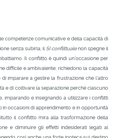
lle competenze comunicative e della capacità di
ione senza subirla; il
SI conflittuale
non spegne il
imbattiamo. Il conflitto è quindi un’occasione per
e difficile e ambivalente; richiedono la capacità
 di imparare a gestire la frustrazione che l’altro
lità e di coltivare la separazione perché ciascuno
imparando e insegnando a utilizzare i conflitti
itti in occasioni di apprendimento e in opportunità
utto il conflitto mira alla trasformazione della
e e diminuire gli effetti indesiderati legati al
– ponendo così anche una forte ipoteca sul destino