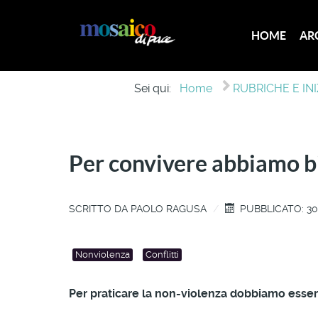
HOME
AR
Sei qui:
Home
RUBRICHE E INI
Per convivere abbiamo bi
SCRITTO DA
PAOLO RAGUSA
PUBBLICATO: 30
Nonviolenza
Conflitti
Per praticare la non-violenza dobbiamo essere