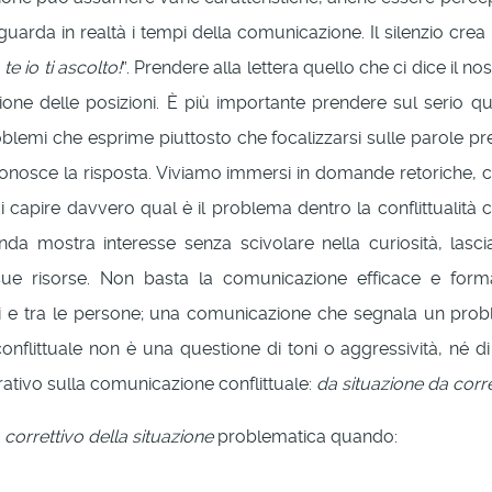
guarda in realtà i tempi della comunicazione. Il silenzio crea le
e io ti ascolto!
”. Prendere alla lettera quello che ci dice il 
ione delle posizioni. È più importante prendere sul serio qu
 problemi che esprime piuttosto che focalizzarsi sulle parole 
onosce la risposta. Viviamo immersi in domande retoriche, 
capire davvero qual è il problema dentro la conflittualità 
nda mostra interesse senza scivolare nella curiosità, lasc
e sue risorse. Non basta la comunicazione efficace e form
ni e tra le persone; una comunicazione che segnala un pro
littuale non è una questione di toni o aggressività, né di c
ivo sulla comunicazione conflittuale:
da situazione da corr
n
correttivo della situazione
problematica quando: