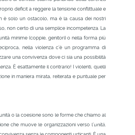
roprio deficit a reggere la tensione conflittuale e
on è solo un ostacolo, ma è la causa dei nostri
boso, non certo di una semplice incompetenza. La
 unità minime (coppie, genitori) o nella forma più
à reciproca, nella violenza c’è un programma di
zzare una convivenza dove ci sia una possibilità
nza. È esattamente il contrario! I violenti, quelli
ione in maniera mirata, reiterata e puntuale per
’unità o la coesione sono le forme che chiamo al
zione che muove le organizzazioni verso l’
unità
,
a convivenza senza le componenti urticanti. È una