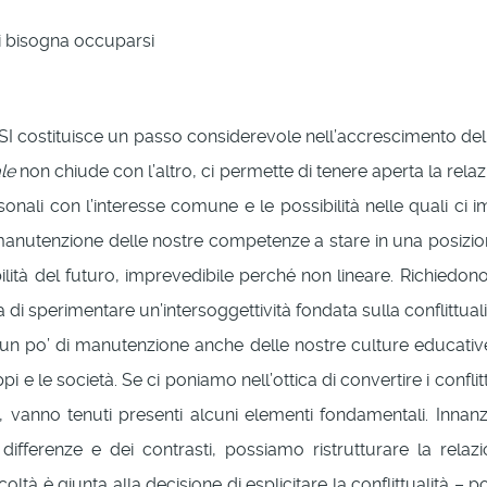
ui bisogna occuparsi
I costituisce un passo considerevole nell’accrescimento de
le
non chiude con l’altro, ci permette di tenere aperta la relaz
rsonali con l’interesse comune e le possibilità nelle quali ci 
a manutenzione delle nostre competenze a stare in una posizion
ilità del futuro, imprevedibile perché non lineare. Richiedono
a di sperimentare un’intersoggettività fondata sulla conflittua
n po’ di manutenzione anche delle nostre culture educative, 
ppi e le società. Se ci poniamo nell’ottica di convertire i confl
, vanno tenuti presenti alcuni elementi fondamentali. Innanzit
differenze e dei contrasti, possiamo ristrutturare la relazion
coltà è giunta alla decisione di esplicitare la conflittualità 